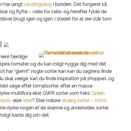
i har langt
vandingsdug
i bunden. Det fungerer så
klar og flytte – celle for celle, og herefter fylde de
ver brugt igen og igen, i stedet for at der står tom
il
 være færdige
orspire tomater, og du kan roligt hygge dig med det
lot har “glemt” nogle sorter, kan kan du sagtens finde
 du skal vælge, kan du finde inspiration på shoppen, og
side) søge efter tomatsorter, efter en masse
t dyrke multiflora eller GWR sorter som f.eks.
Green
ripes
eller
Kiwi
? Eller måske
dværg sorter – micro
gerne dyrke nogen af de skønne og anderledes sorter,
oligt kaste dig ud i det.