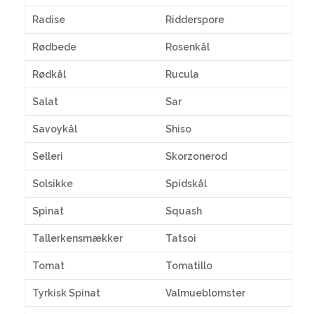
Radise
Ridderspore
Rødbede
Rosenkål
Rødkål
Rucula
Salat
Sar
Savoykål
Shiso
Selleri
Skorzonerod
Solsikke
Spidskål
Spinat
Squash
Tallerkensmækker
Tatsoi
Tomat
Tomatillo
Tyrkisk Spinat
Valmueblomster