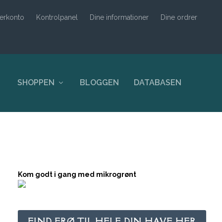
erkonto
Kontrolpanel
Dine informationer
Dine ordrer
SHOPPEN
BLOGGEN
DATABASEN
Kom godt i gang med mikrogrønt
FIND FRØ TIL HELE DIN HAVE HER