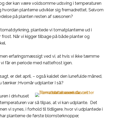
jr og der kan være voldsomme udsving i temperaturen
 hvordan planterne udvikler sig fremadrettet. Selvom
lydelse på planten resten af sæsonen?
d tomatdyrkning, plantede vi tomatplanterne ud i
r frost. Når vi kigger tilbage på både planter og
kel.
, men erfaringsmæssigt ved vi, at hvis vi ikke tæmme
 vi får en periode med nattefrost igen.
gt, er det april, – også kaldet den lunefulde måned,
nu tænker :Hvornår udplanter I så?
ren i drivhuset
 temperaturen var så tilpas, at vi kan udplante. Det
 vi synes, i forhold til tidligere, hvor vi udplantede i
er, har planterne de første blomsterknopper,