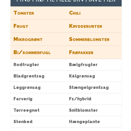
Tomater
Chili
Frugt
Krydderurter
Mikrogrønt
Sommerblomster
Bi/sommerfugl
Frøpakker
Rodfrugter
Bælgfrugter
Bladgrøntsag
Kålgrønsag
Løggrønsag
Stængelgrøntsag
Farverig
F1/hybrid
Tørreegnet
Snitblomster
Stenbed
Hængeplante