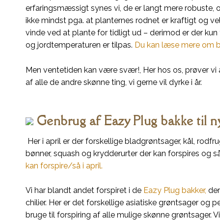
erfaringsmæssigt synes vi, de er langt mere robuste, o
ikke mindst pga. at planternes rodnet er kraftigt og velud
vinde ved at plante for tidligt ud – derimod er der kun
og jordtemperaturen er tilpas.
Du kan læse mere om be
Men ventetiden kan være svær!, Her hos os, prøver vi
af alle de andre skønne ting, vi gerne vil dyrke i år.
Genbrug af Eazy Plug bakke til n
Her i april er der forskellige bladgrøntsager, kål, rodfru
bønner, squash og krydderurter der kan forspires og s
kan forspire/så i april.
Vi har blandt andet forspiret i de
Eazy Plug bakker,
der
chilier. Her er det forskellige asiatiske grøntsager og p
bruge til forspiring af alle mulige skønne grøntsager