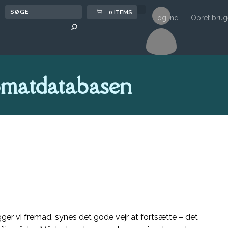

0 ITEMS
Log ind
Opret brug
matdatabasen
kigger vi fremad, synes det gode vejr at fortsætte – det