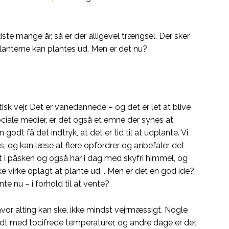
ste mange år, så er der alligevel trængsel. Der sker
lanterne kan plantes ud. Men er det nu?
sk vejr. Det er vanedannede – og det er let at blive
ciale medier, er det også et emne der synes at
odt få det indtryk, at det er tid til at udplante. Vi
us, og kan læse at flere opfordrer og anbefaler det
t i påsken og også har i dag med skyfri himmel, og
ske virke oplagt at plante ud. . Men er det en god ide?
e nu – i forhold til at vente?
 hvor alting kan ske, ikke mindst vejrmæssigt. Nogle
ldt med tocifrede temperaturer, og andre dage er det