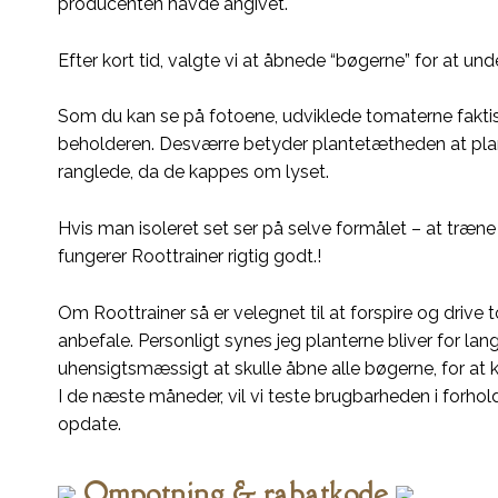
producenten havde angivet.
Efter kort tid, valgte vi at åbnede “bøgerne” for at u
Som du kan se på fotoene, udviklede tomaterne faktis
beholderen. Desværre betyder plantetætheden at plant
ranglede, da de kappes om lyset.
Hvis man isoleret set ser på selve formålet – at træne
fungerer Roottrainer rigtig godt.!
Om Roottrainer så er velegnet til at forspire og driv
anbefale. Personligt synes jeg planterne bliver for lan
uhensigtsmæssigt at skulle åbne alle bøgerne, for at k
I de næste måneder, vil vi teste brugbarheden i forhol
opdate.
Ompotning & rabatkode