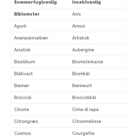
Sommerfuglvenlig
Insektvenlig
Biblomster
Anis
Agurk
Amsoi
Ananaskirsebær
Artiskok
Asiatisk
Aubergine
Basilikum
Blomsterkarse
Blåkvast
Blomkål
Bønner
Bønneurt
Broccoli
Broccolikål
Cikorie
Cima di rapa
Citrongræs
Citronmelisse
Cosmos
Courgette