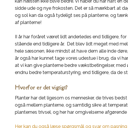
kan næsten ikke blive bedre. Vi håber du har haft en d
sidde ude og nye frokosten. Det er så mærkbart at d
og sol kan da også tydeligt ses på planterne, og tænk,
af planterne!
II år har foråret været lidt anderledes end tidligere, for
stående end tidligere år. Det blev lidt meget med m
hele sæsonen, ikke mindst at have dem alle inde døre, 
år også har kunnet tage vores udestue i brug, da vi ha
at vi kan give planterne bedre vækstbetingelser, med 
endnu bedre temperaturstyring, end tidligere, da de st
Hvorfor er det vigtigt?
Planter har det ligesom os mennesker, de trives bedst nå
også mellem planterne, og samtidig sikre at tempera
planternes trivsel, og her har omgivelserne afgøren
Her kan du også læse spørgsmål og svar om pasning