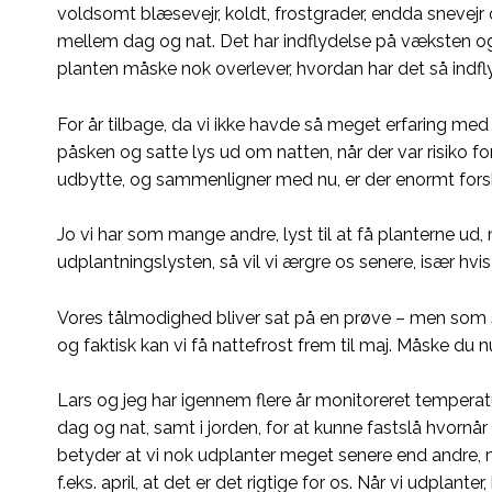
voldsomt blæsevejr, koldt, frostgrader, endda sneve
mellem dag og nat. Det har indflydelse på væksten og
planten måske nok overlever, hvordan har det så indf
For år tilbage, da vi ikke havde så meget erfaring me
påsken og satte lys ud om natten, når der var risiko fo
udbytte, og sammenligner med nu, er der enormt fors
Jo vi har som mange andre, lyst til at få planterne ud
udplantningslysten, så vil vi ærgre os senere, især hvis
Vores tålmodighed bliver sat på en prøve – men som sa
og faktisk kan vi få nattefrost frem til maj. Måske du 
Lars og jeg har igennem flere år monitoreret temperatu
dag og nat, samt i jorden, for at kunne fastslå hvornår
betyder at vi nok udplanter meget senere end andre, men
f.eks. april, at det er det rigtige for os. Når vi udplant