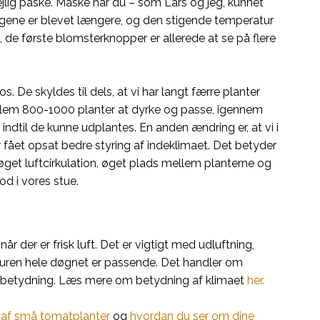
ejlig påske. Måske har du – som Lars og jeg, kunnet
agene er blevet længere, og den stigende temperatur
 de første blomsterknopper er allerede at se på flere
 os. De skyldes til dels, at vi har langt færre planter
ellem 800-1000 planter at dyrke og passe, igennem
indtil de kunne udplantes. En anden ændring er, at vi i
r fået opsat bedre styring af indeklimaet. Det betyder
øget luftcirkulation, øget plads mellem planterne og
od i vores stue.
r der er frisk luft. Det er vigtigt med udluftning,
turen hele døgnet er passende. Det handler om
de betydning. Læs mere om betydning af klimaet
her.
 af små tomatplanter
og
hvordan du ser om dine