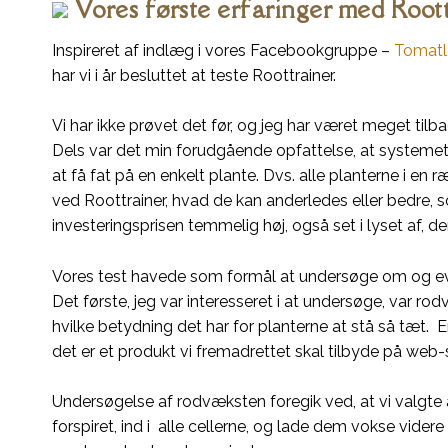
Vores første erfaringer med Root
Inspireret af indlæg i vores Facebookgruppe –
Tomatl
har vi i år besluttet at teste Roottrainer.
Vi har ikke prøvet det før, og jeg har været meget til
Dels var det min forudgående opfattelse, at systemet er 
at få fat på en enkelt plante. Dvs. alle planterne i en
ved Roottrainer, hvad de kan anderledes eller bedre, s
investeringsprisen temmelig høj, også set i lyset af, de
Vores test havede som formål at undersøge om og evt. 
Det første, jeg var interesseret i at undersøge, var r
hvilke betydning det har for planterne at stå så tæt. 
det er et produkt vi fremadrettet skal tilbyde på web-
Undersøgelse af rodvæksten foregik ved, at vi valgte
forspiret, ind i alle cellerne, og lade dem vokse videre