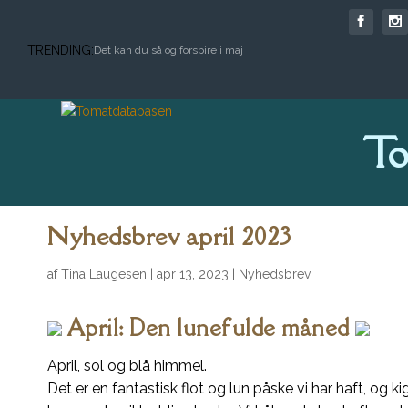
TRENDING:
Det kan du så og forspire i maj
To
Nyhedsbrev april 2023
af
Tina Laugesen
|
apr 13, 2023
|
Nyhedsbrev
April: Den lunefulde måned
April, sol og blå himmel.
Det er en fantastisk flot og lun påske vi har haft, og 