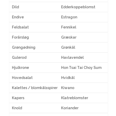
Dild
Edderkoppeblomst
Endive
Estragon
Feldsalat
Fennikel
Forårsløg
Græskar
Grøngødning
Grønkål
Gulerod
Havlavendel
Hjulkrone
Hon Tsai Tai Choy Sum
Hovedsalat
Hvidkål
Kalettes / blomkålsspirer
Kiwano
Kapers
Klatreblomster
Knold
Koriander