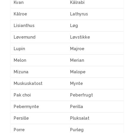
Kvan
Kålrabi
Kålroe
Lathyrus
Lisianthus
Løg
Løvemund
Løvstikke
Lupin
Majroe
Melon
Merian
Mizuna
Malope
Muskuskatost
Mynte
Pak choi
Peberfrugt
Pebermynte
Perilla
Persille
Pluksalat
Porre
Purløg