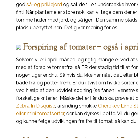
god
så-og priklejord
og sat den i en underbakke hvor v
fint! Når planterne er store nok, kan vi tage dem der er 
tomme huller med jord, og så igen. Den samme plads bli
plads ubenyttet hen. Det giver mening for os.
Forspiring af tomater – også i apr
Selvom vi er i april måned, og rigtig mange er ved at
med at forspire tomatfrø, så ER der stadig tid til at f
nogen uger endnu. Så hvis du ikke har nået det, eller b
både frø og potter frem. Er du i tvivl om hvilke sorter
ved hjælp af den udvidet søgning (se fanen i venstre 
forskellige kriterier. Måske det er i år du skal prøve a
Zebra In Disquise
, afsinding smukke
Cherokee Lime St
eller mini tomatsorter
, der kan dyrkes i potte. Vil du 
og kunne følge udviklingen fra frø til tomat, så kan du r