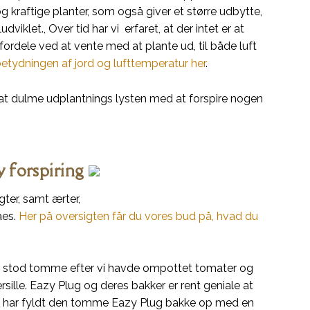
g kraftige planter, som også giver et større udbytte,
viklet., Over tid har vi erfaret, at der intet er at
 fordele ved at vente med at plante ud, til både luft
tydningen af jord og lufttemperatur her
.
 at dulme udplantnings lysten med at forspire nogen
y forspiring
gter, samt ærter,
åes.
Her på oversigten får du vores bud på, hvad du
 stod tomme efter vi havde ompottet tomater og
ersille. Eazy Plug og deres bakker er rent geniale at
. Vi har fyldt den tomme Eazy Plug bakke op med en