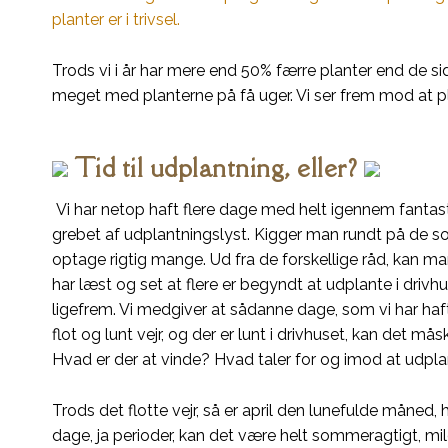
planter er i trivsel.
Trods vi i år har mere end 50% færre planter end de sid
meget med planterne på få uger. Vi ser frem mod at p
Tid til udplantning, eller?
Vi har netop haft flere dage med helt igennem fantasti
grebet af udplantningslyst. Kigger man rundt på de so
optage rigtig mange. Ud fra de forskellige råd, kan man g
har læst og set at flere er begyndt at udplante i drivh
ligefrem. Vi medgiver at sådanne dage, som vi har haf
flot og lunt vejr, og der er lunt i drivhuset, kan det må
Hvad er der at vinde? Hvad taler for og imod at udplant
Trods det flotte vejr, så er april den lunefulde måned,
dage, ja perioder, kan det være helt sommeragtigt, mi