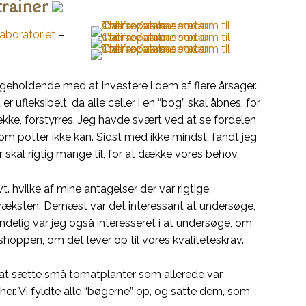
trainer
aboratoriet
–
bageholdende med at investere i dem af flere årsager.
ufleksibelt, da alle celler i en “bog” skal åbnes, for
 række, forstyrres. Jeg havde svært ved at se fordelen
om potter ikke kan. Sidst med ikke mindst, fandt jeg
r skal rigtig mange til, for at dække vores behov.
hvilke af mine antagelser der var rigtige.
odvæksten. Dernæst var det interessant at undersøge,
Endelig var jeg også interesseret i at undersøge, om
shoppen, om det lever op til vores kvaliteteskrav.
 at sætte små tomatplanter som allerede var
 her. Vi fyldte alle “bøgerne” op, og satte dem, som