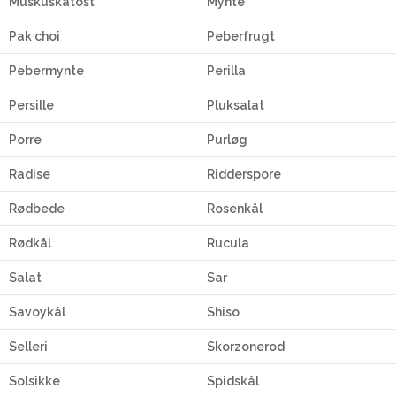
Muskuskatost
Mynte
Pak choi
Peberfrugt
Pebermynte
Perilla
Persille
Pluksalat
Porre
Purløg
Radise
Ridderspore
Rødbede
Rosenkål
Rødkål
Rucula
Salat
Sar
Savoykål
Shiso
Selleri
Skorzonerod
Solsikke
Spidskål