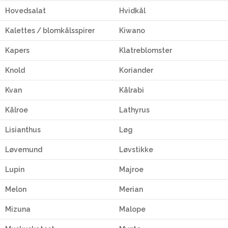
Hovedsalat
Hvidkål
Kalettes / blomkålsspirer
Kiwano
Kapers
Klatreblomster
Knold
Koriander
Kvan
Kålrabi
Kålroe
Lathyrus
Lisianthus
Løg
Løvemund
Løvstikke
Lupin
Majroe
Melon
Merian
Mizuna
Malope