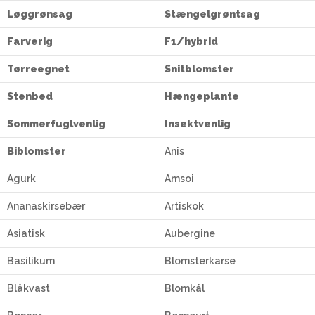
Løggrønsag
Stængelgrøntsag
Farverig
F1/hybrid
Tørreegnet
Snitblomster
Stenbed
Hængeplante
Sommerfuglvenlig
Insektvenlig
Biblomster
Anis
Agurk
Amsoi
Ananaskirsebær
Artiskok
Asiatisk
Aubergine
Basilikum
Blomsterkarse
Blåkvast
Blomkål