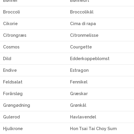
Bønner
Bønneurt
Broccoli
Broccolikål
Cikorie
Cima di rapa
Citrongræs
Citronmelisse
Cosmos
Courgette
Dild
Edderkoppeblomst
Endive
Estragon
Feldsalat
Fennikel
Forårsløg
Græskar
Grøngødning
Grønkål
Gulerod
Havlavendel
Hjulkrone
Hon Tsai Tai Choy Sum