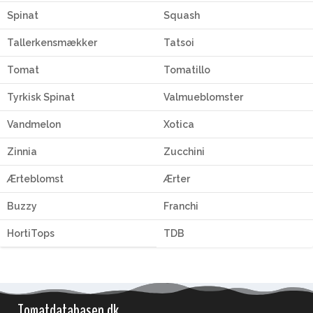
Spinat
Squash
Tallerkensmækker
Tatsoi
Tomat
Tomatillo
Tyrkisk Spinat
Valmueblomster
Vandmelon
Xotica
Zinnia
Zucchini
Ærteblomst
Ærter
Buzzy
Franchi
HortiTops
TDB
Tomatdatabasen.dk