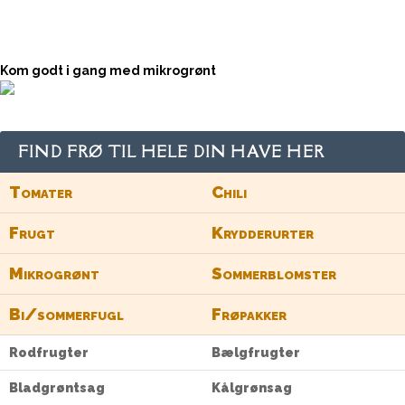
Kom godt i gang med mikrogrønt
FIND FRØ TIL HELE DIN HAVE HER
Tomater
Chili
Frugt
Krydderurter
Mikrogrønt
Sommerblomster
Bi/sommerfugl
Frøpakker
Rodfrugter
Bælgfrugter
Bladgrøntsag
Kålgrønsag