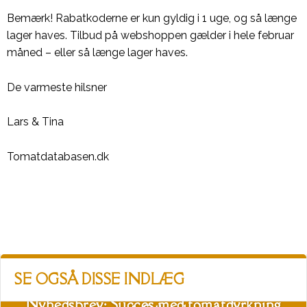
Bemærk!
Rabatkoderne er kun gyldig i 1 uge, og så længe
lager haves. Tilbud på webshoppen gælder i hele februar
måned – eller så længe lager haves.
De varmeste hilsner
Lars & Tina
Tomatdatabasen.dk
SE OGSÅ DISSE INDLÆG
Nyhedsbrev: Succes med tomatdyrkning