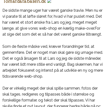
Tomatdatabasen.dk
De sidste mange uger har været ganske travle. Men nu er
vi parate til at løfte sløret for, hvad vi har puslet med.
Det
har været et stort ønske fra Lars og jeg, meget meget
længe, at give vores web-shop en kærlig make-over.For
at sige det som det er, så har det været ganske tiltrængt.
Som de fleste måske ved, kræver forandringer tid, at
gennemføre. Det er noget man skal gøre sig umage med.
Det er også årsagen til at Lars og jeg de sidste måneder,
har været lidt mere stille end vanligt. Bag skærmen, har vi
arbejdet fokuseret og intenst på at udvikle en ny og mere
tidsvarende web-shop.
Der er virkelig meget der skal spille sammen, fotos der
skal tages, redigeres og tilpasses både i størrelse og
forskellige formater, og tekst der skal tilpasses. Vi har
skulle finde et nyt layout, der fungerer bedre både på pc,