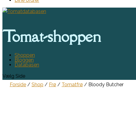
Dine ordrer
Tomat-shoppen
Shoppen
Bloggen
Databasen
Vælg Side
Forside
/
Shop
/
Frø
/
Tomatfrø
/ Bloody Butcher