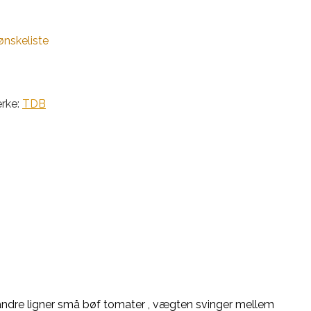
 ønskeliste
rke:
TDB
e andre ligner små bøf tomater , vægten svinger mellem