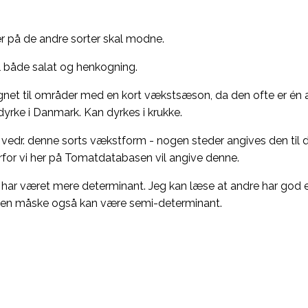
r på de andre sorter skal modne.
 både salat og henkogning.
t til områder med en kort vækstsæson, da den ofte er én af 
 dyrke i Danmark. Kan dyrkes i krukke.
er vedr. denne sorts vækstform - nogen steder angives den til
for vi her på Tomatdatabasen vil angive denne.
en har været mere determinant. Jeg kan læse at andre har god
ksten måske også kan være semi-determinant.