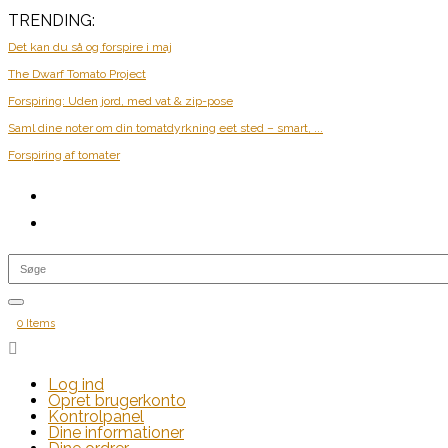
TRENDING:
Det kan du så og forspire i maj
The Dwarf Tomato Project
Forspiring: Uden jord, med vat & zip-pose
Saml dine noter om din tomatdyrkning eet sted – smart, ...
Forspiring af tomater
0 Items

Log ind
Opret brugerkonto
Kontrolpanel
Dine informationer