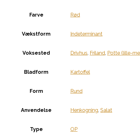
Farve
Rød
Vækstform
Indeterminant
Voksested
Drivhus
,
Friland
,
Potte (lille-m
Bladform
Kartoffel
Form
Rund
Anvendelse
Henkogning
,
Salat
Type
OP