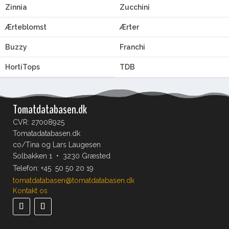
Zinnia
Zucchini
Ærteblomst
Ærter
Buzzy
Franchi
HortiTops
TDB
Tomatdatabasen.dk
CVR: 27008925
Tomatadatabasen.dk
co/Tina og Lars Laugesen
Solbakken 1 • 3230 Græsted
Telefon:
+45 50 50 20 19
tomatdatabasen@tomatdatabasen.dk
Kontakt os