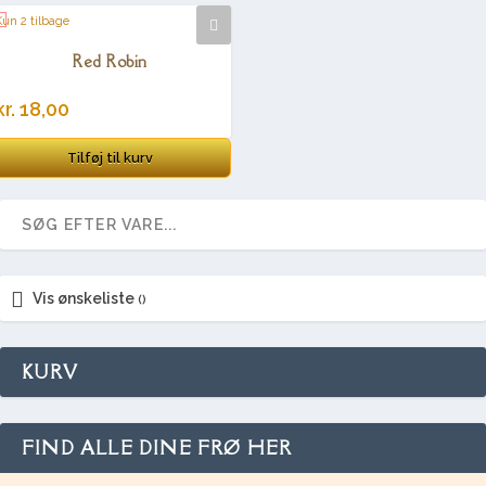
Kun 2 tilbage
Red Robin
kr.
18,00
Tilføj til kurv
Vis ønskeliste
KURV
FIND ALLE DINE FRØ HER