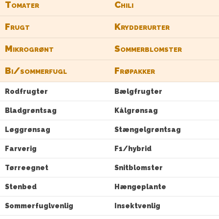
Tomater
Chili
Frugt
Krydderurter
Mikrogrønt
Sommerblomster
Bi/sommerfugl
Frøpakker
Rodfrugter
Bælgfrugter
Bladgrøntsag
Kålgrønsag
Løggrønsag
Stængelgrøntsag
Farverig
F1/hybrid
Tørreegnet
Snitblomster
Stenbed
Hængeplante
Sommerfuglvenlig
Insektvenlig