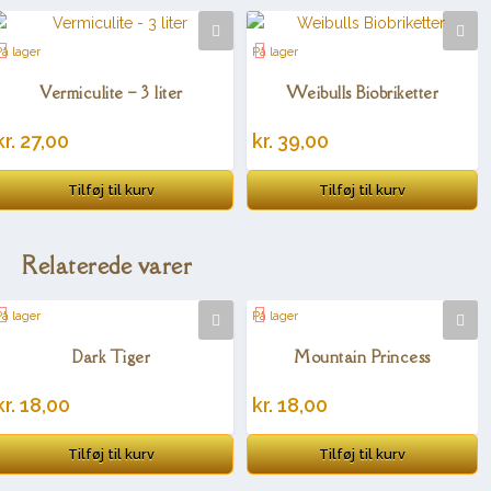
På lager
På lager
Vermiculite – 3 liter
Weibulls Biobriketter
kr.
27,00
kr.
39,00
Tilføj til kurv
Tilføj til kurv
Relaterede varer
På lager
På lager
Dark Tiger
Mountain Princess
kr.
18,00
kr.
18,00
Tilføj til kurv
Tilføj til kurv