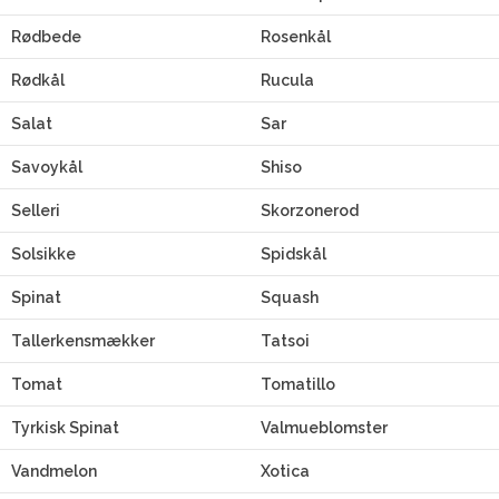
Rødbede
Rosenkål
Rødkål
Rucula
Salat
Sar
Savoykål
Shiso
Selleri
Skorzonerod
Solsikke
Spidskål
Spinat
Squash
Tallerkensmækker
Tatsoi
Tomat
Tomatillo
Tyrkisk Spinat
Valmueblomster
Vandmelon
Xotica