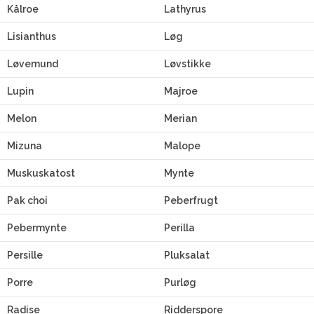
Kålroe
Lathyrus
Lisianthus
Løg
Løvemund
Løvstikke
Lupin
Majroe
Melon
Merian
Mizuna
Malope
Muskuskatost
Mynte
Pak choi
Peberfrugt
Pebermynte
Perilla
Persille
Pluksalat
Porre
Purløg
Radise
Ridderspore