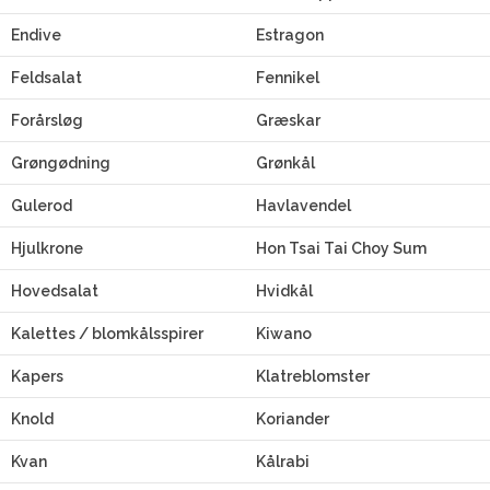
Endive
Estragon
Feldsalat
Fennikel
Forårsløg
Græskar
Grøngødning
Grønkål
Gulerod
Havlavendel
Hjulkrone
Hon Tsai Tai Choy Sum
Hovedsalat
Hvidkål
Kalettes / blomkålsspirer
Kiwano
Kapers
Klatreblomster
Knold
Koriander
Kvan
Kålrabi