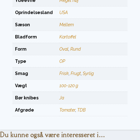
Ydeevne
Meget høj
Oprindelsesland
USA
Sæson
Mellem
Bladform
Kartoffel
Form
Oval
,
Rund
Type
OP
Smag
Frisk
,
Frugt
,
Syrlig
Vægt
100-120 g
Bør knibes
Ja
Afgrøde
Tomater
,
TDB
Du kunne også være interesseret i…