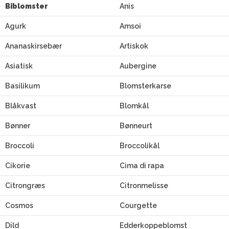
Biblomster
Anis
Agurk
Amsoi
Ananaskirsebær
Artiskok
Asiatisk
Aubergine
Basilikum
Blomsterkarse
Blåkvast
Blomkål
Bønner
Bønneurt
Broccoli
Broccolikål
Cikorie
Cima di rapa
Citrongræs
Citronmelisse
Cosmos
Courgette
Dild
Edderkoppeblomst