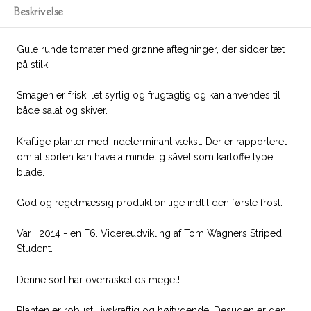
Beskrivelse
Gule runde tomater med grønne aftegninger, der sidder tæt
på stilk.
Smagen er frisk, let syrlig og frugtagtig og kan anvendes til
både salat og skiver.
Kraftige planter med indeterminant vækst. Der er rapporteret
om at sorten kan have almindelig såvel som kartoffeltype
blade.
God og regelmæssig produktion,lige indtil den første frost.
Var i 2014 - en F6. Videreudvikling af Tom Wagners Striped
Student.
Denne sort har overrasket os meget!
Planten er robust, livskraftig og højtydende. Desuden er den