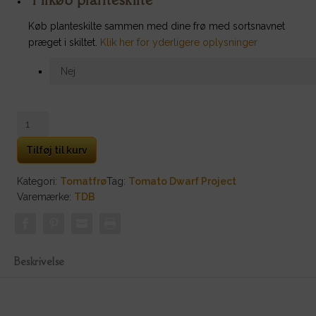
Køb planteskilte sammen med dine frø med sortsnavnet
præget i skiltet.
Klik her for yderligere oplysninger
Dwarf
Orange
Cream
Tilføj til kurv
antal
Kategori:
Tomatfrø
Tag:
Tomato Dwarf Project
Varemærke:
TDB
Beskrivelse