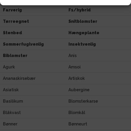
Farverig
F1/hybrid
Tørreegnet
Snitblomster
Stenbed
Hængeplante
Sommerfuglvenlig
Insektvenlig
Biblomster
Anis
Agurk
Amsoi
Ananaskirsebær
Artiskok
Asiatisk
Aubergine
Basilikum
Blomsterkarse
Blåkvast
Blomkål
Bønner
Bønneurt