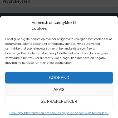
Vis ønskeliste
i
i
s
s
t
t
KURV
Administrer samtykke til
e
e
cookies
FIND ALLE DINE FRØ HER
For at give dig de bedste oplevelser bruger vi teknologier som cookies til at
gemme og/eller få adgang til enhedsoplysninger. Hvis du giver dit
Tomater
Chili
samtykke til disse teknologier, kan vi behandle data som f.eks.
browsingadfærd eller unikke ID'er på dette websted. Hvis du ikke giver dit
samtykke eller trækker dit samtykke tilbage, kan det have en negativ
Frugt
Krydderurter
indvirkning på visse funktioner og egenskaber.
Mikrogrønt
Sommerblomster
GODKEND
Bi/sommerfugl
Frøpakker
AFVIS
Rodfrugter
Bælgfrugter
SE PRÆFERENCER
Bladgrøntsag
Kålgrønsag
Cookiepolitik
Information om cookies og privatlivspolitik på tomatdb.dk
Løggrønsag
Stængelgrøntsag