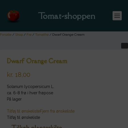
Tomat-shoppen
Forside
/
Shop
/
Frø
/
Tomatfrø
/ Dwarf Orange Cream
Dwarf Orange Cream
kr.
18,00
Solanum lycopersicum L.
ca. 6-8 frø i hver frøpose
På lager
Tilføj til ønskeliste
Fjern fra ønskeliste
Tilføj til ønskeliste
Tilkøb planteskilte