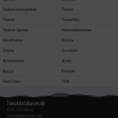
Tallerkensmækker
Tatsoi
Tomat
Tomatillo
Tyrkisk Spinat
Valmueblomster
Vandmelon
Xotica
Zinnia
Zucchini
Ærteblomst
Ærter
Buzzy
Franchi
HortiTops
TDB
Tomatdatabasen.dk
CVR: 27008925
Tomatadatabasen.dk