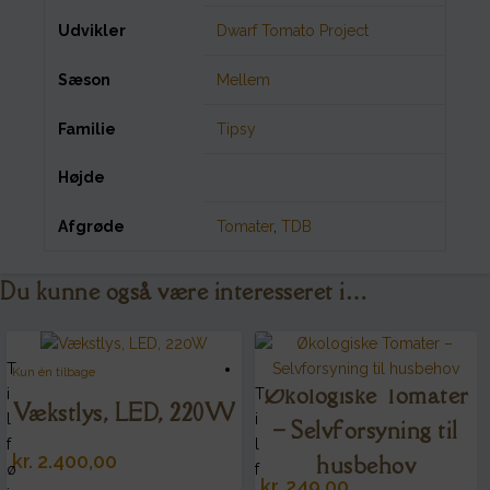
Udvikler
Dwarf Tomato Project
Sæson
Mellem
Familie
Tipsy
Højde
Afgrøde
Tomater
,
TDB
Du kunne også være interesseret i…
T
Kun én tilbage
Økologiske Tomater
i
T
Vækstlys, LED, 220W
l
i
– Selvforsyning til
f
l
kr.
2.400,00
husbehov
ø
f
kr.
249,00