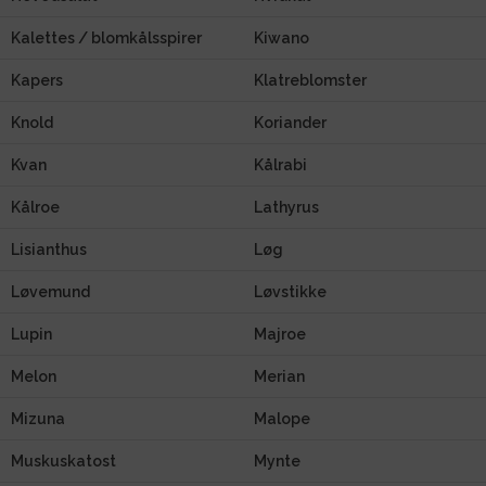
Kalettes / blomkålsspirer
Kiwano
Kapers
Klatreblomster
Knold
Koriander
Kvan
Kålrabi
Kålroe
Lathyrus
Lisianthus
Løg
Løvemund
Løvstikke
Lupin
Majroe
Melon
Merian
Mizuna
Malope
Muskuskatost
Mynte