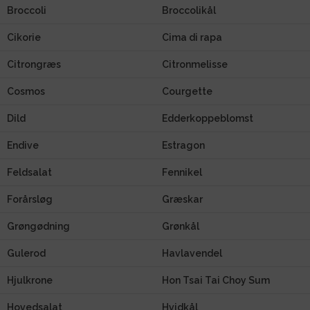
Broccoli
Broccolikål
Cikorie
Cima di rapa
Citrongræs
Citronmelisse
Cosmos
Courgette
Dild
Edderkoppeblomst
Endive
Estragon
Feldsalat
Fennikel
Forårsløg
Græskar
Grøngødning
Grønkål
Gulerod
Havlavendel
Hjulkrone
Hon Tsai Tai Choy Sum
Hovedsalat
Hvidkål