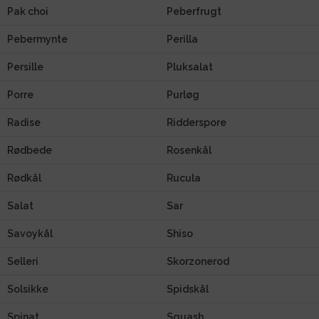
Pak choi
Peberfrugt
Pebermynte
Perilla
Persille
Pluksalat
Porre
Purløg
Radise
Ridderspore
Rødbede
Rosenkål
Rødkål
Rucula
Salat
Sar
Savoykål
Shiso
Selleri
Skorzonerod
Solsikke
Spidskål
Spinat
Squash