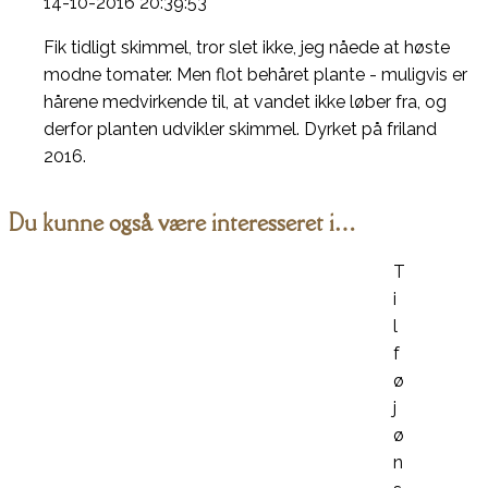
14-10-2016 20:39:53
Fik tidligt skimmel, tror slet ikke, jeg nåede at høste
modne tomater. Men flot behåret plante - muligvis er
hårene medvirkende til, at vandet ikke løber fra, og
derfor planten udvikler skimmel. Dyrket på friland
2016.
Du kunne også være interesseret i…
T
i
l
f
ø
j
ø
n