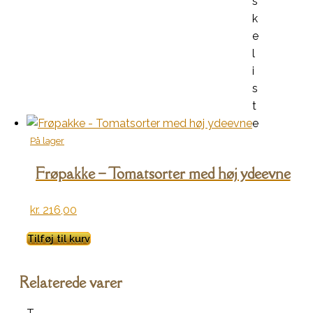
s
k
e
l
i
s
t
e
På lager
Frøpakke – Tomatsorter med høj ydeevne
kr.
216,00
Tilføj til kurv
Relaterede varer