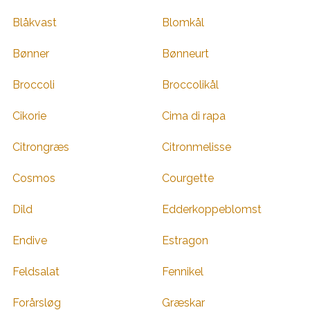
Blåkvast
Blomkål
Bønner
Bønneurt
Broccoli
Broccolikål
Cikorie
Cima di rapa
Citrongræs
Citronmelisse
Cosmos
Courgette
Dild
Edderkoppeblomst
Endive
Estragon
Feldsalat
Fennikel
Forårsløg
Græskar