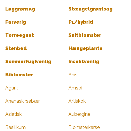
Løggrønsag
Stængelgrøntsag
Farverig
F1/hybrid
Tørreegnet
Snitblomster
Stenbed
Hængeplante
Sommerfuglvenlig
Insektvenlig
Biblomster
Anis
Agurk
Amsoi
Ananaskirsebær
Artiskok
Asiatisk
Aubergine
Basilikum
Blomsterkarse