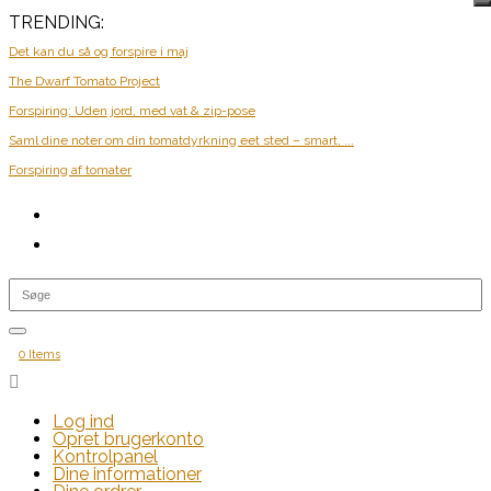
TRENDING:
Det kan du så og forspire i maj
The Dwarf Tomato Project
Forspiring: Uden jord, med vat & zip-pose
Saml dine noter om din tomatdyrkning eet sted – smart, ...
Forspiring af tomater
0 Items

Log ind
Opret brugerkonto
Kontrolpanel
Dine informationer