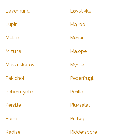
Løvemund
Løvstikke
Lupin
Majroe
Melon
Merian
Mizuna
Malope
Muskuskatost
Mynte
Pak choi
Peberfrugt
Pebermynte
Perilla
Persille
Pluksalat
Porre
Purløg
Radise
Ridderspore