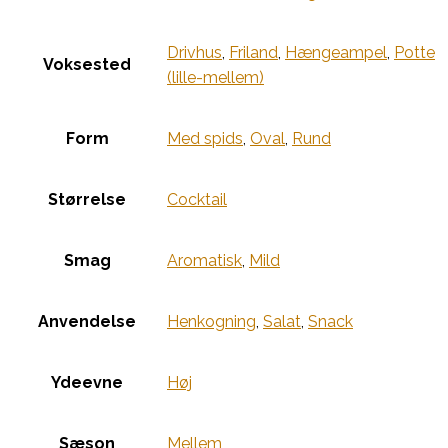
Drivhus
,
Friland
,
Hængeampel
,
Potte
Voksested
(lille-mellem)
Form
Med spids
,
Oval
,
Rund
Størrelse
Cocktail
Smag
Aromatisk
,
Mild
Anvendelse
Henkogning
,
Salat
,
Snack
Ydeevne
Høj
Sæson
Mellem