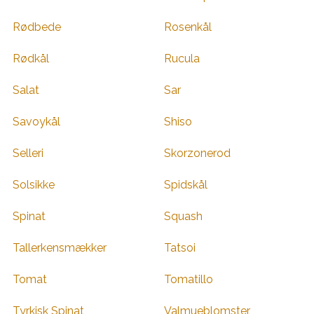
Rødbede
Rosenkål
Rødkål
Rucula
Salat
Sar
Savoykål
Shiso
Selleri
Skorzonerod
Solsikke
Spidskål
Spinat
Squash
Tallerkensmækker
Tatsoi
Tomat
Tomatillo
Tyrkisk Spinat
Valmueblomster