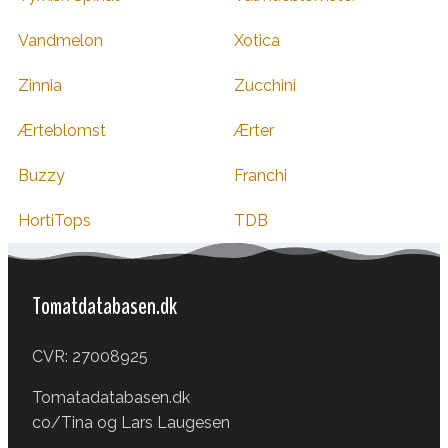
Vandmelon
Xotica
Zinnia
Zucchini
Ærteblomst
Ærter
Buzzy
Franchi
HortiTops
TDB
Tomatdatabasen.dk
CVR: 27008925
Tomatadatabasen.dk
co/Tina og Lars Laugesen