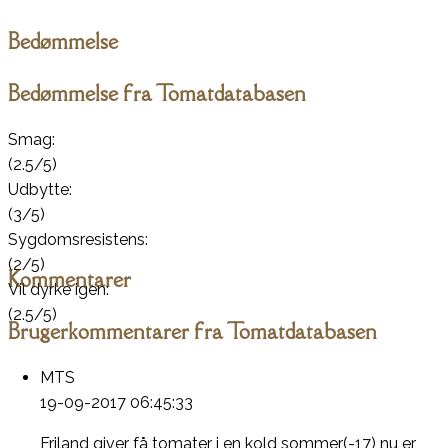
Bedømmelse
Bedømmelse fra Tomatdatabasen
Smag:
(2.5/5)
Udbytte:
(3/5)
Sygdomsresistens:
(2/5)
Kommentarer
Vil dyrke igen:
(2.5/5)
Brugerkommentarer fra Tomatdatabasen
MTS
19-09-2017 06:45:33
Friland giver få tomater i en kold sommer(-17) nu er