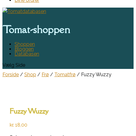
Dine ordrer
Tomat-shoppen
Shoppen
Bloggen
Databasen
Vælg Side
Forside
/
Shop
/
Frø
/
Tomatfrø
/ Fuzzy Wuzzy
Fuzzy Wuzzy
kr.
18,00