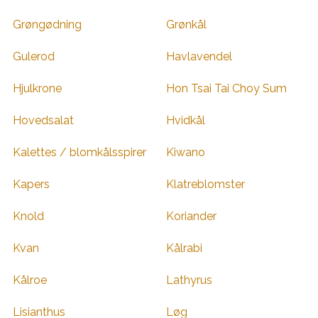
Grøngødning
Grønkål
Gulerod
Havlavendel
Hjulkrone
Hon Tsai Tai Choy Sum
Hovedsalat
Hvidkål
Kalettes / blomkålsspirer
Kiwano
Kapers
Klatreblomster
Knold
Koriander
Kvan
Kålrabi
Kålroe
Lathyrus
Lisianthus
Løg