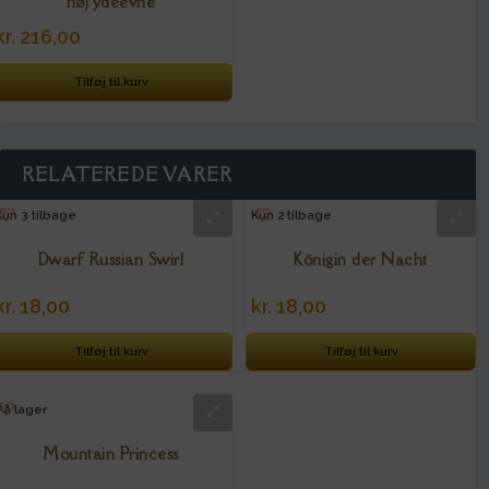
høj ydeevne
kr.
216,00
Tilføj til kurv
RELATEREDE VARER
Kun 3 tilbage
Kun 2 tilbage
Dwarf Russian Swirl
Königin der Nacht
kr.
18,00
kr.
18,00
Tilføj til kurv
Tilføj til kurv
På lager
Mountain Princess