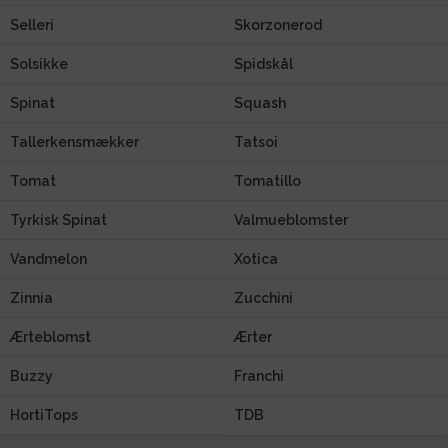
Selleri
Skorzonerod
Solsikke
Spidskål
Spinat
Squash
Tallerkensmækker
Tatsoi
Tomat
Tomatillo
Tyrkisk Spinat
Valmueblomster
Vandmelon
Xotica
Zinnia
Zucchini
Ærteblomst
Ærter
Buzzy
Franchi
HortiTops
TDB