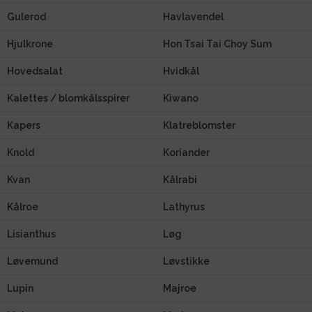
Gulerod
Havlavendel
Hjulkrone
Hon Tsai Tai Choy Sum
Hovedsalat
Hvidkål
Kalettes / blomkålsspirer
Kiwano
Kapers
Klatreblomster
Knold
Koriander
Kvan
Kålrabi
Kålroe
Lathyrus
Lisianthus
Løg
Løvemund
Løvstikke
Lupin
Majroe