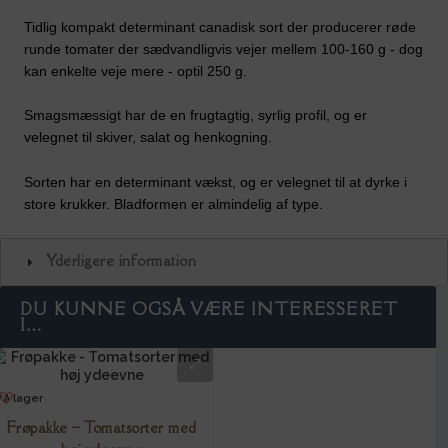
Tidlig kompakt determinant canadisk sort der producerer røde
runde tomater der sædvandligvis vejer mellem 100-160 g - dog
kan enkelte veje mere - optil 250 g.
Smagsmæssigt har de en frugtagtig, syrlig profil, og er
velegnet til skiver, salat og henkogning.
Sorten har en determinant vækst, og er velegnet til at dyrke i
store krukker. Bladformen er almindelig af type.
Yderligere information
DU KUNNE OGSÅ VÆRE INTERESSERET
I…
På lager
Frøpakke – Tomatsorter med