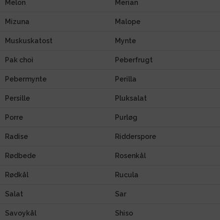
Melon
Merian
Mizuna
Malope
Muskuskatost
Mynte
Pak choi
Peberfrugt
Pebermynte
Perilla
Persille
Pluksalat
Porre
Purløg
Radise
Ridderspore
Rødbede
Rosenkål
Rødkål
Rucula
Salat
Sar
Savoykål
Shiso