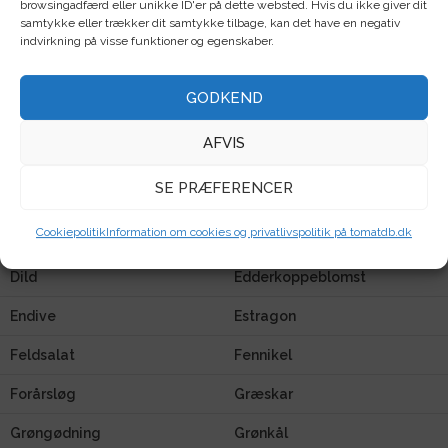
Basilikum
Blomsterkarse
browsingadfærd eller unikke ID'er på dette websted. Hvis du ikke giver dit
samtykke eller trækker dit samtykke tilbage, kan det have en negativ
indvirkning på visse funktioner og egenskaber.
Blåkvast
Blomkål
Bønner
Bønneurt
GODKEND
Broccoli
Broccolikål
AFVIS
Cikorie
Cima di rapa
SE PRÆFERENCER
Citrongræs
Citronmelisse
Cookiepolitik
Information om cookies og privatlivspolitik på tomatdb.dk
Cosmos
Courgette
Dild
Edderkoppeblomst
Endive
Estragon
Feldsalat
Fennikel
Forårsløg
Græskar
Grøngødning
Grønkål