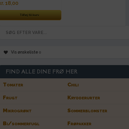
kr.
18,00
Tilføj til kurv
Vis ønskeliste
FIND ALLE DINE FRØ HER
Tomater
Chili
Frugt
Krydderurter
Mikrogrønt
Sommerblomster
Bi/sommerfugl
Frøpakker