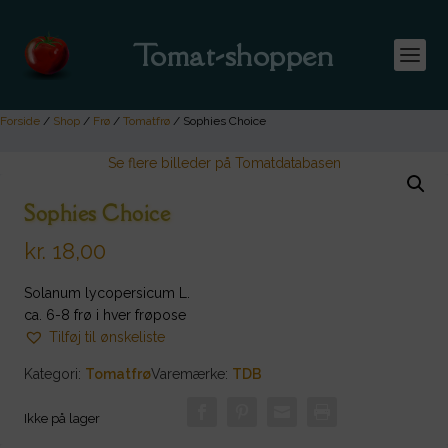
Tomat-shoppen
Forside
/
Shop
/
Frø
/
Tomatfrø
/ Sophies Choice
Se flere billeder på Tomatdatabasen
Sophies Choice
kr.
18,00
Solanum lycopersicum L.
ca. 6-8 frø i hver frøpose
Tilføj til ønskeliste
Kategori:
Tomatfrø
Varemærke:
TDB
Ikke på lager