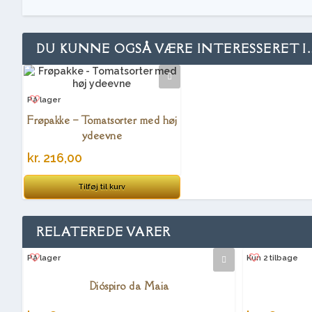
DU KUNNE OGSÅ VÆRE INTERESSERET I
På lager
Frøpakke – Tomatsorter med høj
ydeevne
kr.
216,00
Tilføj til kurv
RELATEREDE VARER
På lager
Kun 2 tilbage
Dióspiro da Maia