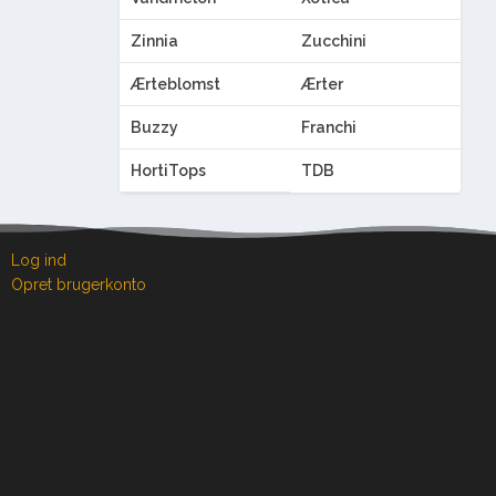
Zinnia
Zucchini
Ærteblomst
Ærter
Buzzy
Franchi
HortiTops
TDB
Log ind
Opret brugerkonto