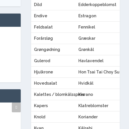
Dild
Edderkoppeblomst
Endive
Estragon
Feldsalat
Fennikel
Forårsløg
Græskar
Grøngødning
Grønkål
Gulerod
Havlavendel
Hjulkrone
Hon Tsai Tai Choy Sum
Hovedsalat
Hvidkål
Kalettes / blomkålsspirer
Kiwano
Kapers
Klatreblomster
Knold
Koriander
Kvan
Kålrabi