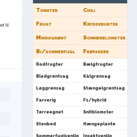
Tomater
Chili
Frugt
Krydderurter
t til
Mikrogrønt
Sommerblomster
Bi/sommerfugl
Frøpakker
Rodfrugter
Bælgfrugter
Bladgrøntsag
Kålgrønsag
Løggrønsag
Stængelgrøntsag
Farverig
F1/hybrid
Tørreegnet
Snitblomster
Stenbed
Hængeplante
Sommerfuglvenlig
Insektvenlig