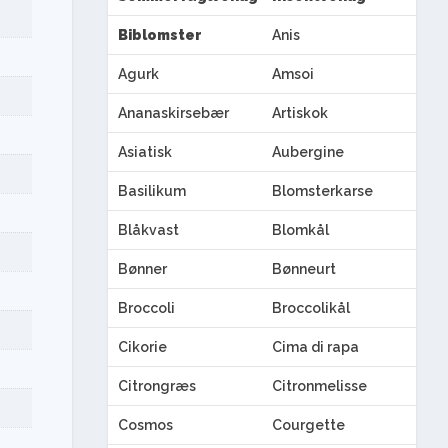
Biblomster
Anis
Agurk
Amsoi
Ananaskirsebær
Artiskok
Asiatisk
Aubergine
Basilikum
Blomsterkarse
Blåkvast
Blomkål
Bønner
Bønneurt
Broccoli
Broccolikål
Cikorie
Cima di rapa
Citrongræs
Citronmelisse
Cosmos
Courgette