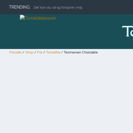
TRENDING:
Det kan du så og forspire i maj
T
Forside
/
Shop
/
Frø
/
Tomatfrø
/ Tasmanian Chocolate