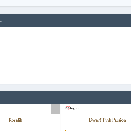
…
På lager
Koralik
Dwarf Pink Passion