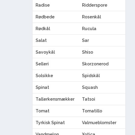
Radise
Ridderspore
Rødbede
Rosenkål
Rødkål
Rucula
Salat
Sar
Savoykål
Shiso
Selleri
Skorzonerod
Solsikke
Spidskål
Spinat
Squash
Tallerkensmækker
Tatsoi
Tomat
Tomatillo
Tyrkisk Spinat
Valmueblomster
Vandmelon
Xotica