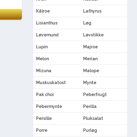
Kålroe
Lathyrus
Lisianthus
Løg
Løvemund
Løvstikke
Lupin
Majroe
Melon
Merian
Mizuna
Malope
Muskuskatost
Mynte
Pak choi
Peberfrugt
Pebermynte
Perilla
Persille
Pluksalat
Porre
Purløg