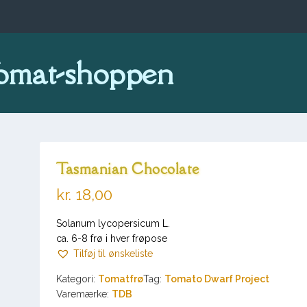
omat-shoppen
Tasmanian Chocolate
kr.
18,00
Solanum lycopersicum L.
ca. 6-8 frø i hver frøpose
Tilføj til ønskeliste
Kategori:
Tomatfrø
Tag:
Tomato Dwarf Project
Varemærke:
TDB