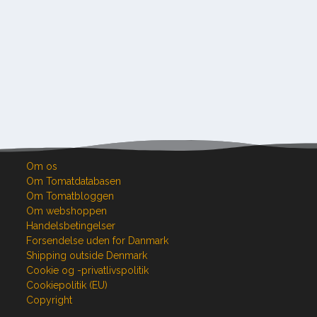
Om os
Om Tomatdatabasen
Om Tomatbloggen
Om webshoppen
Handelsbetingelser
Forsendelse uden for Danmark
Shipping outside Denmark
Cookie og -privatlivspolitik
Cookiepolitik (EU)
Copyright