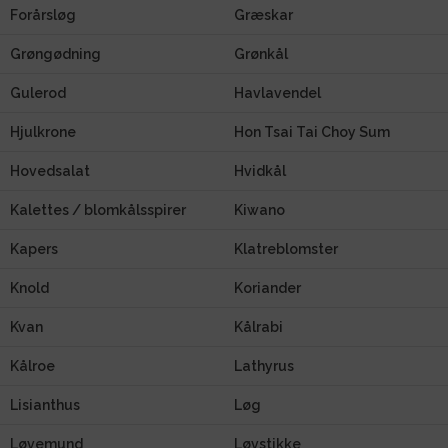
Forårsløg
Græskar
Grøngødning
Grønkål
Gulerod
Havlavendel
Hjulkrone
Hon Tsai Tai Choy Sum
Hovedsalat
Hvidkål
Kalettes / blomkålsspirer
Kiwano
Kapers
Klatreblomster
Knold
Koriander
Kvan
Kålrabi
Kålroe
Lathyrus
Lisianthus
Løg
Løvemund
Løvstikke