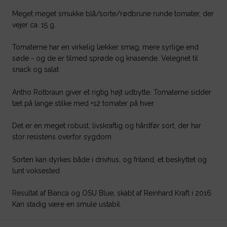
Meget meget smukke blå/sorte/rødbrune runde tomater, der
vejer ca. 15 g.
Tomaterne har en virkelig lækker smag, mere syrlige end
søde - og de er tilmed sprøde og knasende. Velegnet til
snack og salat
Antho Rotbraun giver et rigtig højt udbytte. Tomaterne sidder
tæt på lange stilke med +12 tomater på hver.
Det er en meget robust, livskraftig og hårdfør sort, der har
stor resistens overfor sygdom.
Sorten kan dyrkes både i drivhus, og friland, et beskyttet og
lunt voksested
Resultat af Bianca og OSU Blue, skabt af Reinhard Kraft i 2016.
Kan stadig være en smule ustabil.