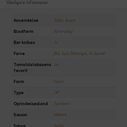
Yderligere information
Anvendelse
Salat
,
Snack
Bladform
Almindelig
Bør knibes
Ja
Farve
Blå
,
Sort/Mahogni
,
To-farvet
Tomatdatabasens
Ja
favorit
Form
Rund
Type
OP
Oprindelsesland
Tyskland
Sæson
Mellem
Smag
Syrlig