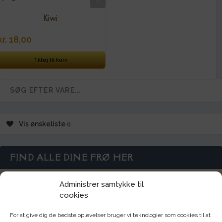
Kiwi
kr.
18,00
Tilføj til kurv
Vis ønskeliste
FIND ALLE DINE FRØ HER
Tomater
Chili
Administrer samtykke til
cookies
Frugt
Krydderurter
For at give dig de bedste oplevelser bruger vi teknologier som cookies til at