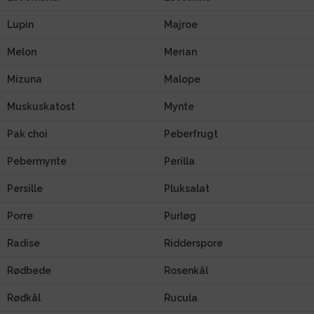
Lupin
Majroe
Melon
Merian
Mizuna
Malope
Muskuskatost
Mynte
Pak choi
Peberfrugt
Pebermynte
Perilla
Persille
Pluksalat
Porre
Purløg
Radise
Ridderspore
Rødbede
Rosenkål
Rødkål
Rucula