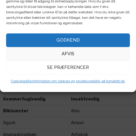
Mikrogrønt
Sommerblomster
gemme og/eller få adgang til enhedsoplysninger. Hvis du giver dit
samtykke til disse teknologier, kan vi behandle data som f.eks.
browsingadfærd eller unikke ID'er på dette websted. Hvis du ikke giver dit
Bi/sommerfugl
Frøpakker
samtykke eller trækker dit samtykke tilbage, kan det have en negativ
indvirkning på visse funktioner og egenskaber.
Rodfrugter
Bælgfrugter
Bladgrøntsag
Kålgrønsag
GODKEND
Løggrønsag
Stængelgrøntsag
AFVIS
Farverig
F1/hybrid
SE PRÆFERENCER
Tørreegnet
Snitblomster
Cookiepolitik
Information om cookies og privatlivspolitik på tomatdb.dk
Stenbed
Hængeplante
Sommerfuglvenlig
Insektvenlig
Biblomster
Anis
Agurk
Amsoi
Ananaskirsebær
Artiskok