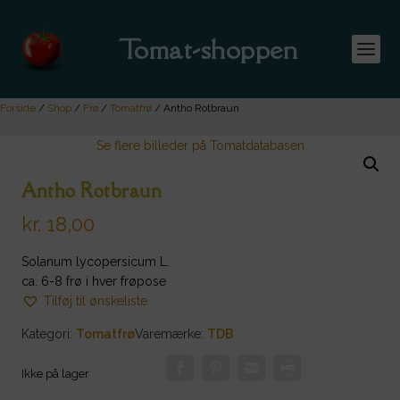
Tomat-shoppen
Forside
/
Shop
/
Frø
/
Tomatfrø
/ Antho Rotbraun
Se flere billeder på Tomatdatabasen
Antho Rotbraun
kr.
18,00
Solanum lycopersicum L.
ca. 6-8 frø i hver frøpose
Tilføj til ønskeliste
Kategori:
Tomatfrø
Varemærke:
TDB
Ikke på lager