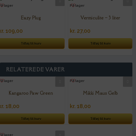
På lager
På lager
Eazy Plug
Vermiculite – 3 liter
kr.
109,00
kr.
27,00
Tilføj til kurv
Tilføj til kurv
RELATEREDE VARER
På lager
På lager
Kangaroo Paw Green
Mikki Maus Gelb
kr.
18,00
kr.
18,00
Tilføj til kurv
Tilføj til kurv
På lager