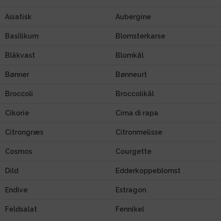
Asiatisk
Aubergine
Basilikum
Blomsterkarse
Blåkvast
Blomkål
Bønner
Bønneurt
Broccoli
Broccolikål
Cikorie
Cima di rapa
Citrongræs
Citronmelisse
Cosmos
Courgette
Dild
Edderkoppeblomst
Endive
Estragon
Feldsalat
Fennikel