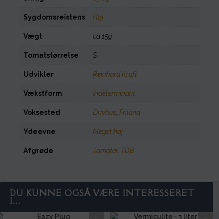
Sygdomsreistens
Høj
Vægt
ca 15g
Tomatstørrelse
S
Udvikler
Reinhard Kraft
Vækstform
Indeterminant
Voksested
Drivhus
,
Friland
Ydeevne
Meget høj
Afgrøde
Tomater
,
TDB
DU KUNNE OGSÅ VÆRE INTERESSERET
I…