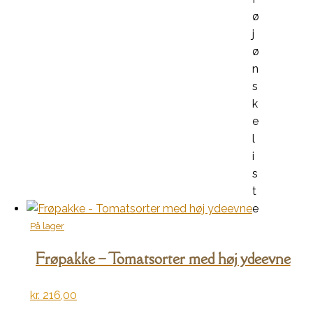
ø
j
ø
n
s
k
e
l
i
s
t
e
På lager
Frøpakke – Tomatsorter med høj ydeevne
kr.
216,00