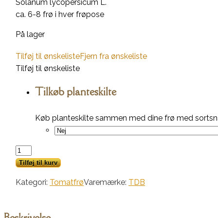
Solanum lycopersicum L.
ca. 6-8 frø i hver frøpose
På lager
Tilføj til ønskeliste
Fjern fra ønskeliste
Tilføj til ønskeliste
Tilkøb planteskilte
Køb planteskilte sammen med dine frø med sortsna
Cherokee
Black
Tilføj til kurv
Heart
Kategori:
Tomatfrø
Varemærke:
TDB
antal
Beskrivelse