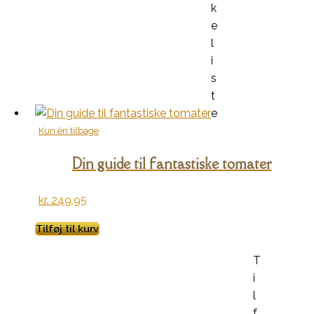
k
e
l
i
s
t
e
Kun én tilbage
Din guide til fantastiske tomater
kr.
249,95
Tilføj til kurv
T
i
l
f