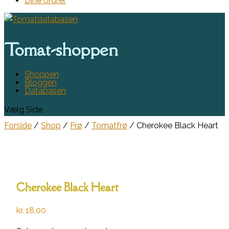
Dine ordrer
Tomat-shoppen
Shoppen
Bloggen
Databasen
Vælg Side
Forside
/
Shop
/
Frø
/
Tomatfrø
/ Cherokee Black Heart
Cherokee Black Heart
kr.
18,00