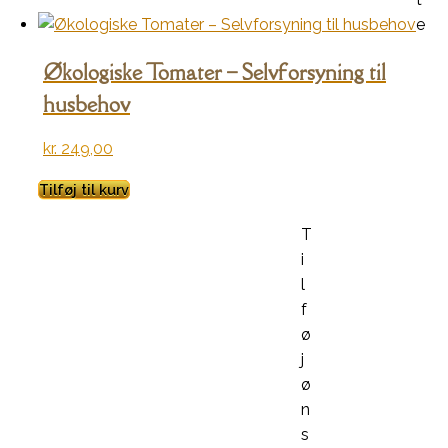
e
Økologiske Tomater – Selvforsyning til
husbehov
kr.
249,00
Tilføj til kurv
T
i
l
f
ø
j
ø
n
s