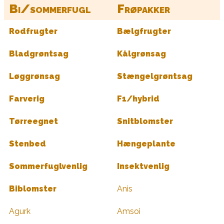
Bi/sommerfugl
Frøpakker
Rodfrugter
Bælgfrugter
Bladgrøntsag
Kålgrønsag
Løggrønsag
Stængelgrøntsag
Farverig
F1/hybrid
Tørreegnet
Snitblomster
Stenbed
Hængeplante
Sommerfuglvenlig
Insektvenlig
Biblomster
Anis
Agurk
Amsoi