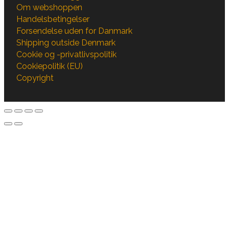
Om webshoppen
Handelsbetingelser
Forsendelse uden for Danmark
Shipping outside Denmark
Cookie og -privatlivspolitik
Cookiepolitik (EU)
Copyright