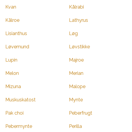
Kvan
Kålrabi
Kålroe
Lathyrus
Lisianthus
Løg
Løvemund
Løvstikke
Lupin
Majroe
Melon
Merian
Mizuna
Malope
Muskuskatost
Mynte
Pak choi
Peberfrugt
Pebermynte
Perilla