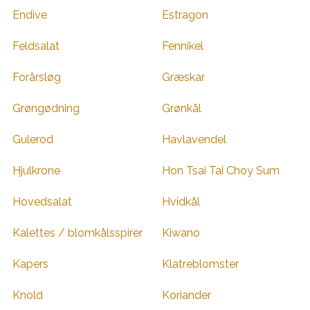
Endive
Estragon
Feldsalat
Fennikel
Forårsløg
Græskar
Grøngødning
Grønkål
Gulerod
Havlavendel
Hjulkrone
Hon Tsai Tai Choy Sum
Hovedsalat
Hvidkål
Kalettes / blomkålsspirer
Kiwano
Kapers
Klatreblomster
Knold
Koriander