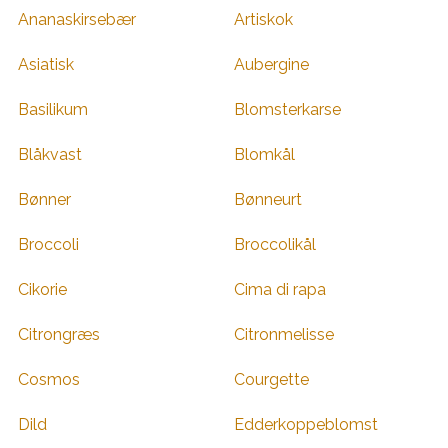
Ananaskirsebær
Artiskok
Asiatisk
Aubergine
Basilikum
Blomsterkarse
Blåkvast
Blomkål
Bønner
Bønneurt
Broccoli
Broccolikål
Cikorie
Cima di rapa
Citrongræs
Citronmelisse
Cosmos
Courgette
Dild
Edderkoppeblomst