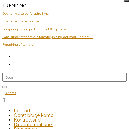
TRENDING:
Det kan du så og forspire i maj
The Dwarf Tomato Project
Forspiring: Uden jord, med vat & zip-pose
Saml dine noter om din tomatdyrkning eet sted – smart, ...
Forspiring af tomater
0 Items

Log ind
Opret brugerkonto
Kontrolpanel
Dine informationer