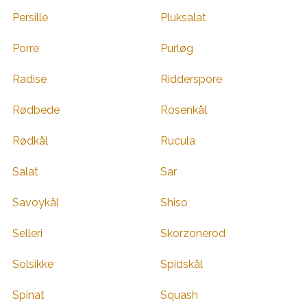
Persille
Pluksalat
Porre
Purløg
Radise
Ridderspore
Rødbede
Rosenkål
Rødkål
Rucula
Salat
Sar
Savoykål
Shiso
Selleri
Skorzonerod
Solsikke
Spidskål
Spinat
Squash