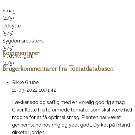
Smag:
(4/5)
Udbytte:
(5/5)
Sygdomsresistens:
(5/5)
Kommentarer
Vil dyrke igen:
(4/5)
Brugerkommentarer fra Tomatdatabasen
Rikke Grube
11-09-2022 10:31:42
Lækker sød og saftig med en virkelig god rig smag.
Giver flotte hjerteformede tomater, som skal være helt
modne for at få optimal smag. Planten har været
gennemsund hos mig og ydet godt. Dyrket på friland
dirkete i jorden.