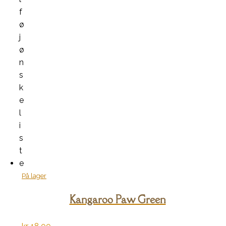
f
ø
j
ø
n
s
k
e
l
i
s
t
e
På lager
Kangaroo Paw Green