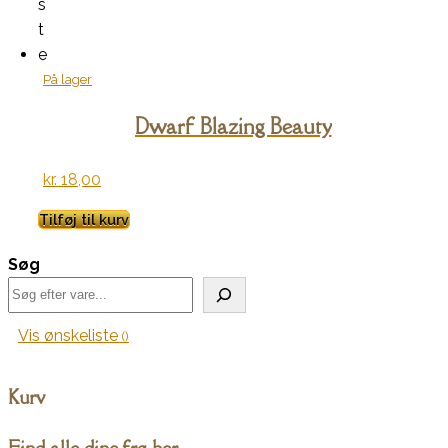
s
t
e
På lager
Dwarf Blazing Beauty
kr.
18,00
Tilføj til kurv
Søg
Vis ønskeliste
Kurv