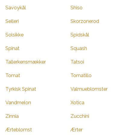
Savoykål
Shiso
Selleri
Skorzonerod
Solsikke
Spidskål
Spinat
Squash
Tallerkensmækker
Tatsoi
Tomat
Tomatillo
Tyrkisk Spinat
Valmueblomster
Vandmelon
Xotica
Zinnia
Zucchini
Ærteblomst
Ærter