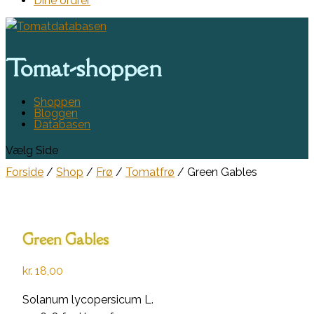
Dine ordrer
Tomat-shoppen
Shoppen
Bloggen
Databasen
Vælg Side
Forside
/
Shop
/
Frø
/
Tomatfrø
/ Green Gables
Green Gables
kr.
18,00
Solanum lycopersicum L.