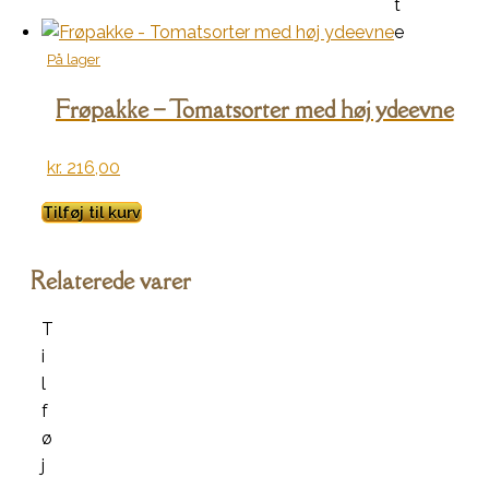
t
e
På lager
Frøpakke – Tomatsorter med høj ydeevne
kr.
216,00
Tilføj til kurv
Relaterede varer
T
i
l
f
ø
j