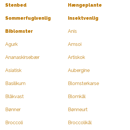
Stenbed
Hængeplante
Sommerfuglvenlig
Insektvenlig
Biblomster
Anis
Agurk
Amsoi
Ananaskirsebær
Artiskok
Asiatisk
Aubergine
Basilikum
Blomsterkarse
Blåkvast
Blomkål
Bønner
Bønneurt
Broccoli
Broccolikål