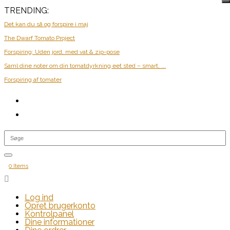
TRENDING:
Det kan du så og forspire i maj
The Dwarf Tomato Project
Forspiring: Uden jord, med vat & zip-pose
Saml dine noter om din tomatdyrkning eet sted – smart, ...
Forspiring af tomater
0 Items

Log ind
Opret brugerkonto
Kontrolpanel
Dine informationer