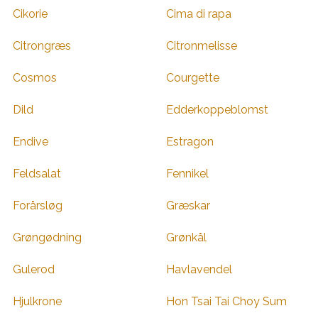
Cikorie
Cima di rapa
Citrongræs
Citronmelisse
Cosmos
Courgette
Dild
Edderkoppeblomst
Endive
Estragon
Feldsalat
Fennikel
Forårsløg
Græskar
Grøngødning
Grønkål
Gulerod
Havlavendel
Hjulkrone
Hon Tsai Tai Choy Sum