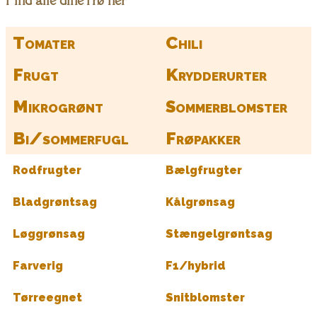
Find alle dine frø her
Tomater
Chili
Frugt
Krydderurter
Mikrogrønt
Sommerblomster
Bi/sommerfugl
Frøpakker
Rodfrugter
Bælgfrugter
Bladgrøntsag
Kålgrønsag
Løggrønsag
Stængelgrøntsag
Farverig
F1/hybrid
Tørreegnet
Snitblomster