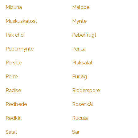
Mizuna
Malope
Muskuskatost
Mynte
Pak choi
Peberfrugt
Pebermynte
Perilla
Persille
Pluksalat
Porre
Purløg
Radise
Ridderspore
Rødbede
Rosenkål
Rødkål
Rucula
Salat
Sar