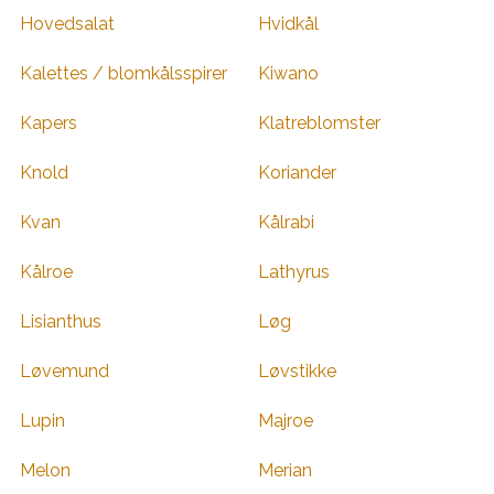
Hovedsalat
Hvidkål
Kalettes / blomkålsspirer
Kiwano
Kapers
Klatreblomster
Knold
Koriander
Kvan
Kålrabi
Kålroe
Lathyrus
Lisianthus
Løg
Løvemund
Løvstikke
Lupin
Majroe
Melon
Merian