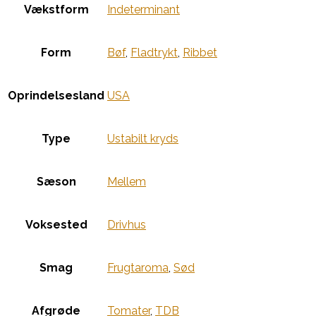
Vækstform
Indeterminant
Form
Bøf
,
Fladtrykt
,
Ribbet
Oprindelsesland
USA
Type
Ustabilt kryds
Sæson
Mellem
Voksested
Drivhus
Smag
Frugtaroma
,
Sød
Afgrøde
Tomater
,
TDB