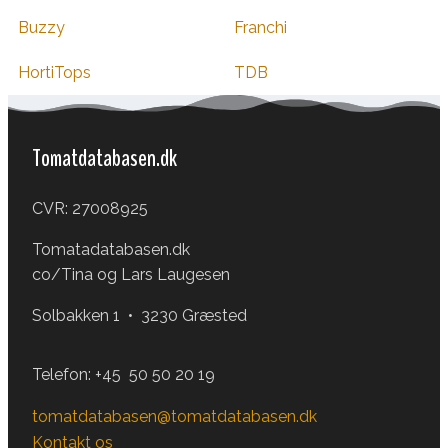
Buzzy
Franchi
HortiTops
TDB
Tomatdatabasen.dk
CVR: 27008925
Tomatadatabasen.dk
co/Tina og Lars Laugesen
Solbakken 1 • 3230 Græsted
Telefon:
+45 50 50 20 19
tomatdatabasen@tomatdatabasen.dk
Kontakt os