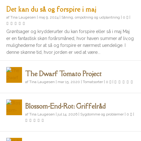
Det kan du så og forspire i maj
af
Tina Laugesen
|
maj 9, 2024
|
Såning, ompotning og udplantning
|
0
|
Grøntsager og krydderurter du kan forspire eller så i maj Maj
er en fantastisk skøn forårsmåned, hvor haven summer af liv,og
mulighederne for at så og forspire er nærmest uendelige. I
denne skønne tid, hvor jorden er ved at være...
The Dwarf Tomato Project
af
Tina Laugesen
|
mar 15, 2020
|
Tomatsorter
|
0
|
Blossom-End-Rot: Griffelråd
af
Tina Laugesen
|
jul 14, 2026
|
Sygdomme og problemer
|
0
|