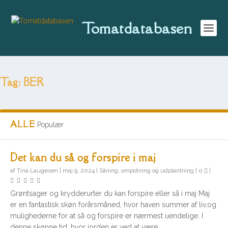
Tomatdatabasen
Tag:
BER
ALLE
Populær
Det kan du så og forspire i maj
af
Tina Laugesen
|
maj 9, 2024
|
Såning, ompotning og udplantning
|
0
|
Grøntsager og krydderurter du kan forspire eller så i maj Maj
er en fantastisk skøn forårsmåned, hvor haven summer af liv,og
mulighederne for at så og forspire er nærmest uendelige. I
denne skønne tid, hvor jorden er ved at være...