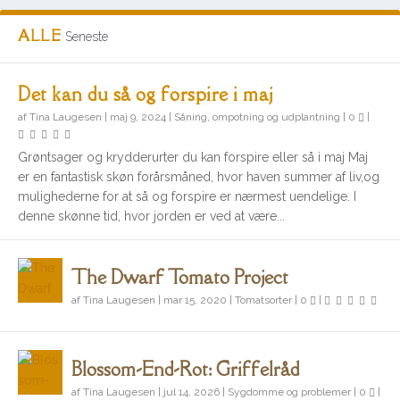
ALLE
Seneste
Det kan du så og forspire i maj
af
Tina Laugesen
|
maj 9, 2024
|
Såning, ompotning og udplantning
|
0
|
Grøntsager og krydderurter du kan forspire eller så i maj Maj
er en fantastisk skøn forårsmåned, hvor haven summer af liv,og
mulighederne for at så og forspire er nærmest uendelige. I
denne skønne tid, hvor jorden er ved at være...
The Dwarf Tomato Project
af
Tina Laugesen
|
mar 15, 2020
|
Tomatsorter
|
0
|
Blossom-End-Rot: Griffelråd
af
Tina Laugesen
|
jul 14, 2026
|
Sygdomme og problemer
|
0
|