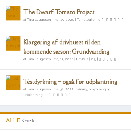
The Dwarf Tomato Project
af
Tina Laugesen
|
mar 15, 2020
|
Tomatsorter
|
0
|
Klargøring af drivhuset til den
kommende sæson: Grundvanding
af
Tina Laugesen
|
maj 11, 2026
|
Drivhus
|
0
|
Testdyrkning – også før udplantning
af
Tina Laugesen
|
maj 31, 2022
|
Såning, ompotning og
udplantning
|
0
|
ALLE
Seneste