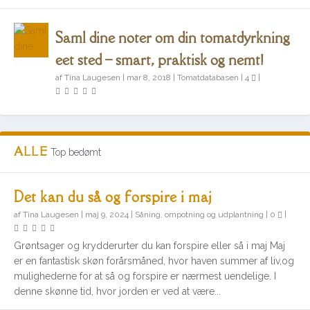
Saml dine noter om din tomatdyrkning
eet sted – smart, praktisk og nemt!
af
Tina Laugesen
|
mar 8, 2018
|
Tomatdatabasen
|
4
|
ALLE
Top bedømt
Det kan du så og forspire i maj
af
Tina Laugesen
|
maj 9, 2024
|
Såning, ompotning og udplantning
|
0
|
Grøntsager og krydderurter du kan forspire eller så i maj Maj
er en fantastisk skøn forårsmåned, hvor haven summer af liv,og
mulighederne for at så og forspire er nærmest uendelige. I
denne skønne tid, hvor jorden er ved at være...