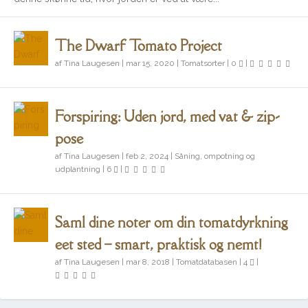
The Dwarf Tomato Project
af
Tina Laugesen
|
mar 15, 2020
|
Tomatsorter
|
0
|
Det kan du så og forspire i maj
The Dwarf Tomato Project
Forspiring: Uden jord, med vat & zip-
pose
af
Tina Laugesen
|
feb 2, 2024
|
Såning, ompotning og
udplantning
|
6
|
Saml dine noter om din tomatdyrkning
eet sted – smart, praktisk og nemt!
af
Tina Laugesen
|
mar 8, 2018
|
Tomatdatabasen
|
4
|