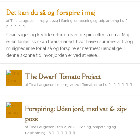
Det kan du så og forspire i maj
af
Tina Laugesen
|
maj 9, 2024
|
Såning, ompotning og udplantning
|
0
|
Grøntsager og krydderurter du kan forspire eller så i maj Maj
er en fantastisk skøn forårsmåned, hvor haven summer af liv,og
mulighederne for at så og forspire er nærmest uendelige. I
denne skønne tid, hvor jorden er ved at være...
The Dwarf Tomato Project
af
Tina Laugesen
|
mar 15, 2020
|
Tomatsorter
|
0
|
Forspiring: Uden jord, med vat & zip-
pose
af
Tina Laugesen
|
feb 2, 2024
|
Såning, ompotning og
udplantning
|
6
|