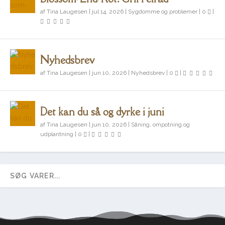
af
Tina Laugesen
|
jul 14, 2026
|
Sygdomme og problemer
|
0
|
Nyhedsbrev
af
Tina Laugesen
|
jun 10, 2026
|
Nyhedsbrev
|
0
|
Det kan du så og dyrke i juni
af
Tina Laugesen
|
jun 10, 2026
|
Såning, ompotning og
udplantning
|
0
|