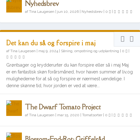
Nyhedsbrev
af
Tina Laugesen
|
jun 10, 2026
|
Nyhedsbrev
|
0
|
Det kan du så og forspire i maj
af
Tina Laugesen
|
maj 9, 2024
|
Såning, ompotning og udplantning
|
0
|
Grøntsager og krydderurter du kan forspire eller så i maj Maj
er en fantastisk skøn forårsmåned, hvor haven summer af liv,og
mulighederne for at så og forspire er nærmest uendelige. I
denne skønne tid, hvor jorden er ved at være...
The Dwarf Tomato Project
af
Tina Laugesen
|
mar 15, 2020
|
Tomatsorter
|
0
|
Blossom-End-Rot: Griffelråd