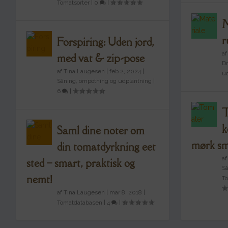
Tomatsorter
|
0
|
M
r
Forspiring: Uden jord,
a
med vat & zip-pose
Dr
af
Tina Laugesen
|
feb 2, 2024
|
ud
Såning, ompotning og udplantning
|
6
|
T
k
Saml dine noter om
mørk s
din tomatdyrkning eet
a
sted – smart, praktisk og
Så
nemt!
To
af
Tina Laugesen
|
mar 8, 2018
|
Tomatdatabasen
|
4
|