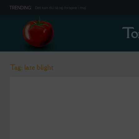
TRENDING:
Det kan du så og forspire i maj
To
Tag:
late blight