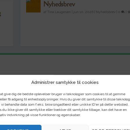
Nyhedsbrev
g
af
Tina Laugesen
|
jun 10, 2026
|
Nyhedsbrev
|
0
|
Administrer samtykke til cookies
Blossom-End-Rot:
Nyhedsbrev
 at give dig de bedste oplevelser bruger vi teknologier som cookies til at gemme
Griffelråd
eller få adgang til enhedsoplysninger. Hvis du giver dit samtykke til disse teknolog
jun 10, 2026
 vi behandle data som f.eks. browsingadfærd eller unikke ID'er på dette websted.
jul 14, 2026
s du ikke giver dit samtykke eller trækker dit samtykke tilbage, kan det have en
ativ indvirkning på visse funktioner og egenskaber.