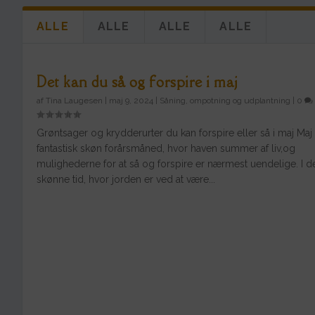
ALLE
ALLE
ALLE
ALLE
Det kan du så og forspire i maj
af
Tina Laugesen
|
maj 9, 2024
|
Såning, ompotning og udplantning
|
0
Grøntsager og krydderurter du kan forspire eller så i maj Maj
fantastisk skøn forårsmåned, hvor haven summer af liv,og
mulighederne for at så og forspire er nærmest uendelige. I 
skønne tid, hvor jorden er ved at være...