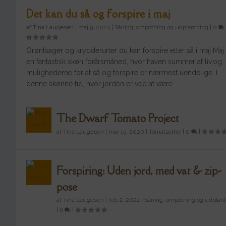
Det kan du så og forspire i maj
af
Tina Laugesen
|
maj 9, 2024
|
Såning, ompotning og udplantning
|
0
Grøntsager og krydderurter du kan forspire eller så i maj Maj
en fantastisk skøn forårsmåned, hvor haven summer af liv,og
mulighederne for at så og forspire er nærmest uendelige. I
denne skønne tid, hvor jorden er ved at være...
The Dwarf Tomato Project
af
Tina Laugesen
|
mar 15, 2020
|
Tomatsorter
|
0
|
Forspiring: Uden jord, med vat & zip-
pose
af
Tina Laugesen
|
feb 2, 2024
|
Såning, ompotning og udplan
The Dwarf Tomato Project
|
6
|
Indsendt af
Tina Laugesen
|
mar 15, 2020
|
Tomatsorter
|
0
|