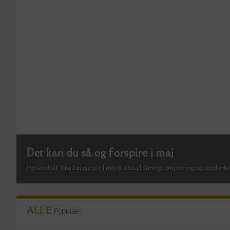
Det kan du så og forspire i maj
Indsendt af
Tina Laugesen
|
maj 9, 2024
|
Såning, ompotning og udplantn
ALLE
Populær