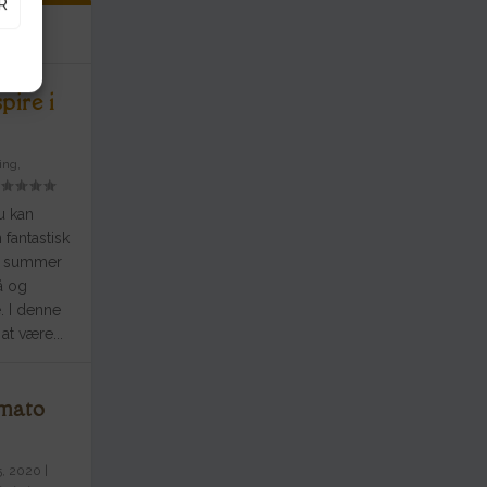
R
pire i
ing,
u kan
 fantastisk
n summer
å og
. I denne
at være...
mato
5, 2020
|