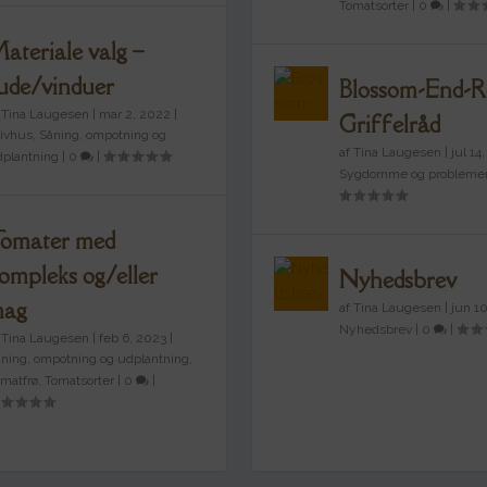
Tomatsorter
|
0
|
ateriale valg –
ude/vinduer
Blossom-End-R
f
Tina Laugesen
|
mar 2, 2022
|
Griffelråd
ivhus
,
Såning, ompotning og
af
Tina Laugesen
|
jul 14
plantning
|
0
|
Sygdomme og probleme
omater med
ompleks og/eller
Nyhedsbrev
mag
af
Tina Laugesen
|
jun 1
Nyhedsbrev
|
0
|
f
Tina Laugesen
|
feb 6, 2023
|
ning, ompotning og udplantning
,
matfrø
,
Tomatsorter
|
0
|