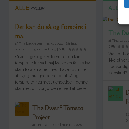
ALLE
ALLE
Populær
To
Det kan du så og forspire i
The Dw
maj
af
Tina Laug
af
Tina Laugesen
|
maj 9, 2024
|
Såning,
0
|
ompotning og udplantning
|
0
|
Vidste du 
Grøntsager og krydderurter du kan
ikke bliver
forspire eller så i maj Maj er en fantastisk
nødvendigvi
skøn forårsmåned, hvor haven summer
sideskud?
af liv,og mulighederne for at så og
forspire er nærmest uendelige. I denne
skønne tid, hvor jorden er ved at være...
D
f
The Dwarf Tomato
a
Så
Project
0
af
Tina Laugesen
|
mar 15, 2020
|