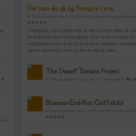
Det kan du så og forspire i maj
|
af
Tina Laugesen
|
maj 9, 2024
|
Såning, ompotning og udplantnin
 er
Grøntsager og krydderurter du kan forspire eller så i ma
en fantastisk skøn forårsmåned, hvor haven summer af l
mulighederne for at så og forspire er nærmest uendelig
denne skønne tid, hvor jorden er ved at være...
The Dwarf Tomato Project
af
Tina Laugesen
|
mar 15, 2020
|
Tomatsorter
|
0
|
Blossom-End-Rot: Griffelråd
af
Tina Laugesen
|
jul 14, 2026
|
Sygdomme og proble
tning