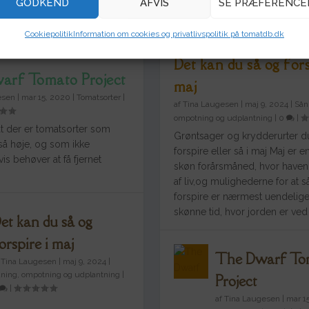
GODKEND
AFVIS
SE PRÆFERENCE
ALLE
p bedømt
Seneste
Cookiepolitik
Information om cookies og privatlivspolitik på tomatdb.dk
Det kan du så og fors
arf Tomato Project
maj
esen
|
mar 15, 2020
|
Tomatsorter
|
af
Tina Laugesen
|
maj 9, 2024
|
Sån
ompotning og udplantning
|
0
|
at der er tomatsorter som
Grøntsager og krydderurter d
 så høje, og som ikke
forspire eller så i maj Maj er en
s behøver at få fjernet
skøn forårsmåned, hvor have
af liv,og mulighederne for at s
forspire er nærmest uendelige
skønne tid, hvor jorden er ved 
et kan du så og
orspire i maj
The Dwarf To
f
Tina Laugesen
|
maj 9, 2024
|
ning, ompotning og udplantning
|
Project
|
af
Tina Laugesen
|
mar 1