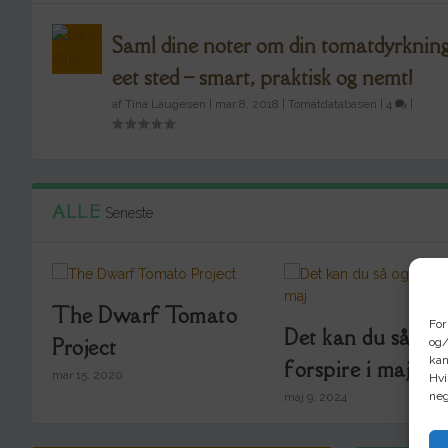
Saml dine noter om din tomatdyrknin
eet sted – smart, praktisk og nemt!
af
Tina Laugesen
|
mar 8, 2018
|
Tomatdatabasen
|
4
|
ALLE
Seneste
The Dwarf Tomato
For
Det kan du så og
Project
og/
kan
forspire i maj
mar 15, 2020
Hvi
neg
maj 9, 2024