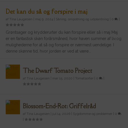
Det kan du så og forspire i maj
af
Tina Laugesen
|
maj 9, 2024
|
Såning, ompotning og udplantning
|
0
|
Grøntsager og krydderurter du kan forspire eller så i maj Maj
er en fantastisk skøn forårsmåned, hvor haven summer af liv,og
mulighederne for at så og forspire er nærmest uendelige. I
denne skønne tid, hvor jorden er ved at være...
The Dwarf Tomato Project
af
Tina Laugesen
|
mar 15, 2020
|
Tomatsorter
|
0
|
Blossom-End-Rot: Griffelråd
af
Tina Laugesen
|
jul 14, 2026
|
Sygdomme og problemer
|
0
|