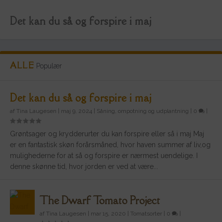
Det kan du så og forspire i maj
ALLE
Populær
Det kan du så og forspire i maj
af
Tina Laugesen
|
maj 9, 2024
|
Såning, ompotning og udplantning
|
0
|
Grøntsager og krydderurter du kan forspire eller så i maj Maj
er en fantastisk skøn forårsmåned, hvor haven summer af liv,og
mulighederne for at så og forspire er nærmest uendelige. I
denne skønne tid, hvor jorden er ved at være...
The Dwarf Tomato Project
The Dwarf Tomato Project
af
Tina Laugesen
|
mar 15, 2020
|
Tomatsorter
|
0
|