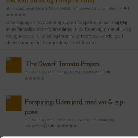
Det kan du så og forspire i maj
af
Tina Laugesen
|
maj 9, 2024
|
Såning, ompotning og udplantning
|
0
|
Grøntsager og krydderurter du kan forspire eller så i maj Maj
er en fantastisk skøn forårsmåned, hvor haven summer af liv,og
mulighederne for at så og forspire er nærmest uendelige. I
denne skønne tid, hvor jorden er ved at være...
The Dwarf Tomato Project
af
Tina Laugesen
|
mar 15, 2020
|
Tomatsorter
|
0
|
Forspiring: Uden jord, med vat & zip-
pose
af
Tina Laugesen
|
feb 2, 2024
|
Såning, ompotning og
udplantning
|
6
|