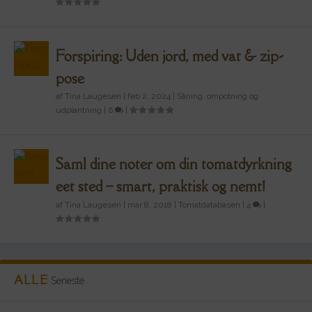
Forspiring: Uden jord, med vat & zip-
pose
af
Tina Laugesen
|
feb 2, 2024
|
Såning, ompotning og
udplantning
|
6
|
Saml dine noter om din tomatdyrkning
eet sted – smart, praktisk og nemt!
af
Tina Laugesen
|
mar 8, 2018
|
Tomatdatabasen
|
4
|
ALLE
Seneste