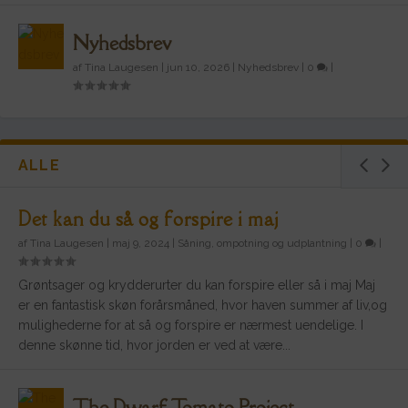
Nyhedsbrev
af
Tina Laugesen
|
jun 10, 2026
|
Nyhedsbrev
|
0
|
ALLE
Det kan du så og forspire i maj
af
Tina Laugesen
|
maj 9, 2024
|
Såning, ompotning og udplantning
|
0
|
Grøntsager og krydderurter du kan forspire eller så i maj Maj
er en fantastisk skøn forårsmåned, hvor haven summer af liv,og
mulighederne for at så og forspire er nærmest uendelige. I
denne skønne tid, hvor jorden er ved at være...
The Dwarf Tomato Project