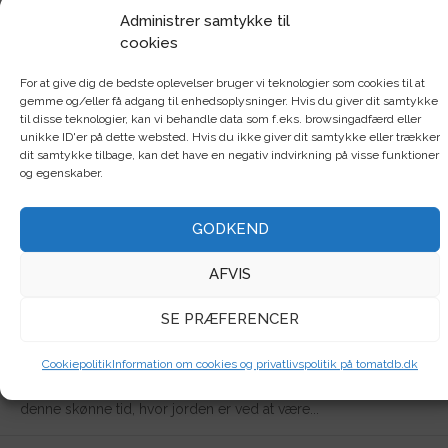
Administrer samtykke til
Saml dine noter om din tomatdyrkning
cookies
eet sted – smart, praktisk og nemt!
For at give dig de bedste oplevelser bruger vi teknologier som cookies til at
af
Tina Laugesen
|
mar 8, 2018
|
Tomatdatabasen
|
4
|
gemme og/eller få adgang til enhedsoplysninger. Hvis du giver dit samtykke
til disse teknologier, kan vi behandle data som f.eks. browsingadfærd eller
unikke ID'er på dette websted. Hvis du ikke giver dit samtykke eller trækker
dit samtykke tilbage, kan det have en negativ indvirkning på visse funktioner
og egenskaber.
ALLE
Top bedømt
GODKEND
Det kan du så og forspire i maj
AFVIS
af
Tina Laugesen
|
maj 9, 2024
|
Såning, ompotning og udplantning
|
0
|
SE PRÆFERENCER
Grøntsager og krydderurter du kan forspire eller så i maj Maj
er en fantastisk skøn forårsmåned, hvor haven summer af liv,og
Cookiepolitik
Information om cookies og privatlivspolitik på tomatdb.dk
mulighederne for at så og forspire er nærmest uendelige. I
denne skønne tid, hvor jorden er ved at være...