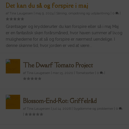
Det kan du så og forspire i maj
af
Tina Laugesen
|
maj 9, 2024
|
Såning, ompotning og udplantning
|
0
|
Grøntsager og krydderurter du kan forspire eller så i maj Maj
er en fantastisk skøn forårsmåned, hvor haven summer af liv,og
mulighederne for at så og forspire er nærmest uendelige. I
denne skønne tid, hvor jorden er ved at være...
The Dwarf Tomato Project
af
Tina Laugesen
|
mar 15, 2020
|
Tomatsorter
|
0
|
Blossom-End-Rot: Griffelråd
af
Tina Laugesen
|
jul 14, 2026
|
Sygdomme og problemer
|
0
|