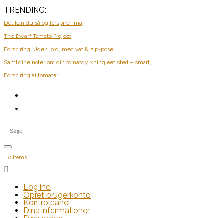
TRENDING:
Det kan du så og forspire i maj
The Dwarf Tomato Project
Forspiring: Uden jord, med vat & zip-pose
Saml dine noter om din tomatdyrkning eet sted – smart, ...
Forspiring af tomater
0 Items

Log ind
Opret brugerkonto
Kontrolpanel
Dine informationer