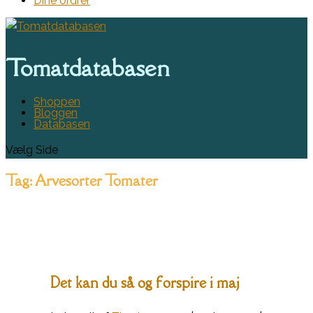
Dine ordrer
Tomatdatabasen
Shoppen
Bloggen
Databasen
Vælg Side
Tag:
Arvesorter Tomater
Det kan du så og forspire i maj