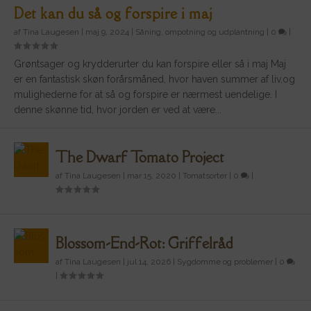
Det kan du så og forspire i maj
af
Tina Laugesen
|
maj 9, 2024
|
Såning, ompotning og udplantning
|
0
|
Grøntsager og krydderurter du kan forspire eller så i maj Maj
er en fantastisk skøn forårsmåned, hvor haven summer af liv,og
mulighederne for at så og forspire er nærmest uendelige. I
denne skønne tid, hvor jorden er ved at være...
The Dwarf Tomato Project
af
Tina Laugesen
|
mar 15, 2020
|
Tomatsorter
|
0
|
Blossom-End-Rot: Griffelråd
af
Tina Laugesen
|
jul 14, 2026
|
Sygdomme og problemer
|
0
|