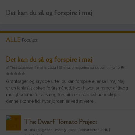
Det kan du så og forspire i maj
ALLE
Populær
Det kan du så og forspire i maj
af
Tina Laugesen
|
maj 9, 2024
|
Såning, ompotning og udplantning
|
0
|
Grøntsager og krydderurter du kan forspire eller så i maj Maj
er en fantastisk skøn forårsmåned, hvor haven summer af liv,og
mulighederne for at så og forspire er nærmest uendelige. I
denne skønne tid, hvor jorden er ved at være...
The Dwarf Tomato Project
The Dwarf Tomato Project
af
Tina Laugesen
|
mar 15, 2020
|
Tomatsorter
|
0
|