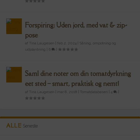
Forspiring: Uden jord, med vat & zip-
pose
af
Tina Laugesen
|
feb 2, 2024
|
Såning, ompotning og
udplantning
|
6
|
Saml dine noter om din tomatdyrkning
eet sted – smart, praktisk og nemt!
af
Tina Laugesen
|
mar 8, 2018
|
Tomatdatabasen
|
4
|
ALLE
Seneste