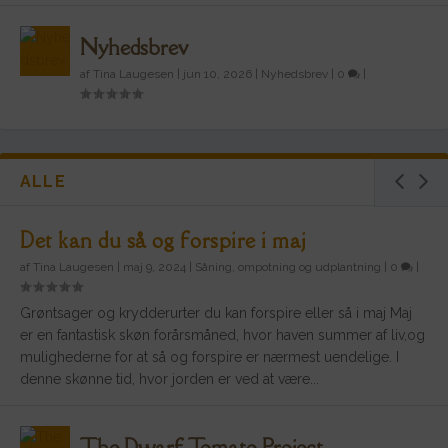
Nyhedsbrev
af
Tina Laugesen
|
jun 10, 2026
|
Nyhedsbrev
|
0
|
ALLE
Det kan du så og forspire i maj
af
Tina Laugesen
|
maj 9, 2024
|
Såning, ompotning og udplantning
|
0
|
Grøntsager og krydderurter du kan forspire eller så i maj Maj
er en fantastisk skøn forårsmåned, hvor haven summer af liv,og
mulighederne for at så og forspire er nærmest uendelige. I
denne skønne tid, hvor jorden er ved at være...
The Dwarf Tomato Project