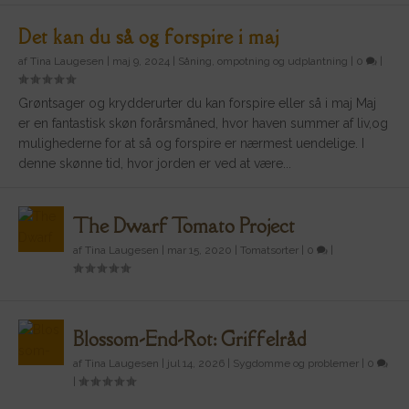
Det kan du så og forspire i maj
af
Tina Laugesen
|
maj 9, 2024
|
Såning, ompotning og udplantning
|
0
|
Grøntsager og krydderurter du kan forspire eller så i maj Maj
er en fantastisk skøn forårsmåned, hvor haven summer af liv,og
mulighederne for at så og forspire er nærmest uendelige. I
denne skønne tid, hvor jorden er ved at være...
The Dwarf Tomato Project
af
Tina Laugesen
|
mar 15, 2020
|
Tomatsorter
|
0
|
Blossom-End-Rot: Griffelråd
af
Tina Laugesen
|
jul 14, 2026
|
Sygdomme og problemer
|
0
|