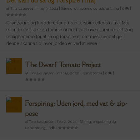
Det kan du så og forspire i maj
af
Tina Laugesen
|
maj 9, 2024
|
Såning, ompotning og udplantning
|
0
|
Grøntsager og krydderurter du kan forspire eller så i maj Maj
er en fantastisk skøn forårsmåned, hvor haven summer af liv,og
mulighederne for at så og forspire er nærmest uendelige. I
denne skønne tid, hvor jorden er ved at være...
The Dwarf Tomato Project
af
Tina Laugesen
|
mar 15, 2020
|
Tomatsorter
|
0
|
Forspiring: Uden jord, med vat & zip-
pose
af
Tina Laugesen
|
feb 2, 2024
|
Såning, ompotning og
udplantning
|
6
|