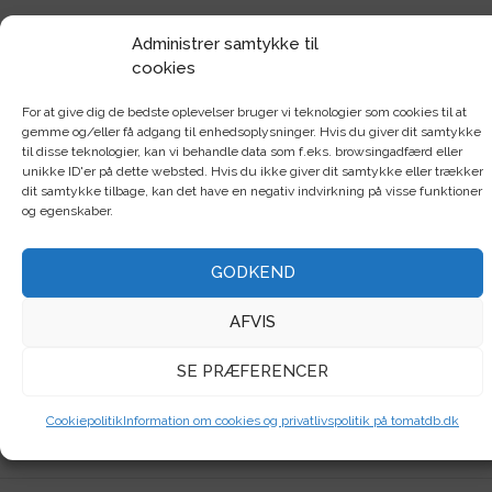
Saml dine noter om din tomatdyrkning
Administrer samtykke til
cookies
eet sted – smart, praktisk og nemt!
af
Tina Laugesen
|
mar 8, 2018
|
Tomatdatabasen
|
4
|
For at give dig de bedste oplevelser bruger vi teknologier som cookies til at
gemme og/eller få adgang til enhedsoplysninger. Hvis du giver dit samtykke
til disse teknologier, kan vi behandle data som f.eks. browsingadfærd eller
unikke ID'er på dette websted. Hvis du ikke giver dit samtykke eller trækker
dit samtykke tilbage, kan det have en negativ indvirkning på visse funktioner
og egenskaber.
ALLE
Top bedømt
GODKEND
Det kan du så og forspire i maj
AFVIS
af
Tina Laugesen
|
maj 9, 2024
|
Såning, ompotning og udplantning
|
0
|
SE PRÆFERENCER
Grøntsager og krydderurter du kan forspire eller så i maj Maj
er en fantastisk skøn forårsmåned, hvor haven summer af liv,og
Cookiepolitik
Information om cookies og privatlivspolitik på tomatdb.dk
mulighederne for at så og forspire er nærmest uendelige. I
denne skønne tid, hvor jorden er ved at være...