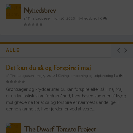
Nyhedsbrev
af
Tina Laugesen
|
jun 10, 2026
|
Nyhedsbrev
|
0
|
ALLE
Det kan du så og forspire i maj
af
Tina Laugesen
|
maj 9, 2024
|
Såning, ompotning og udplantning
|
0
|
Grøntsager og krydderurter du kan forspire eller så i maj Maj
er en fantastisk skøn forårsmåned, hvor haven summer af liv,og
mulighederne for at så og forspire er nærmest uendelige. I
denne skønne tid, hvor jorden er ved at være...
The Dwarf Tomato Project