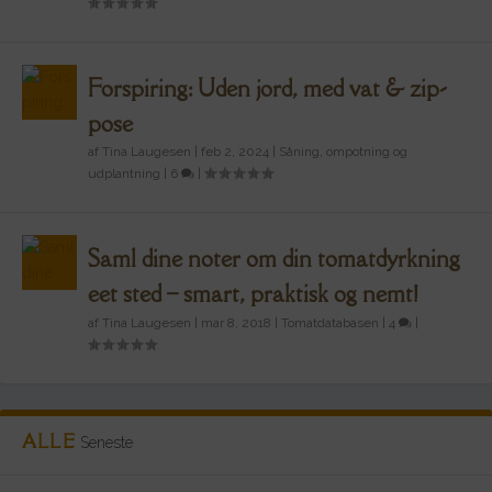
Forspiring: Uden jord, med vat & zip-
pose
af
Tina Laugesen
|
feb 2, 2024
|
Såning, ompotning og
udplantning
|
6
|
Saml dine noter om din tomatdyrkning
eet sted – smart, praktisk og nemt!
af
Tina Laugesen
|
mar 8, 2018
|
Tomatdatabasen
|
4
|
ALLE
Seneste