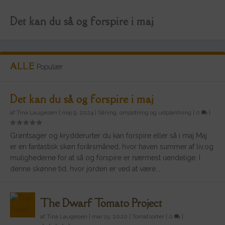
Det kan du så og forspire i maj
ALLE
Populær
Det kan du så og forspire i maj
af
Tina Laugesen
|
maj 9, 2024
|
Såning, ompotning og udplantning
|
0
|
Grøntsager og krydderurter du kan forspire eller så i maj Maj
er en fantastisk skøn forårsmåned, hvor haven summer af liv,og
mulighederne for at så og forspire er nærmest uendelige. I
denne skønne tid, hvor jorden er ved at være...
The Dwarf Tomato Project
The Dwarf Tomato Project
af
Tina Laugesen
|
mar 15, 2020
|
Tomatsorter
|
0
|