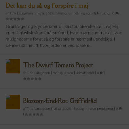
Det kan du så og forspire i maj
af
Tina Laugesen
|
maj 9, 2024
|
Såning, ompotning og udplantning
|
0
|
Grøntsager og krydderurter du kan forspire eller så i maj Maj
er en fantastisk skøn forårsmåned, hvor haven summer af liv,og
mulighederne for at så og forspire er nærmest uendelige. I
denne skønne tid, hvor jorden er ved at være...
The Dwarf Tomato Project
af
Tina Laugesen
|
mar 15, 2020
|
Tomatsorter
|
0
|
Blossom-End-Rot: Griffelråd
af
Tina Laugesen
|
jul 14, 2026
|
Sygdomme og problemer
|
0
|