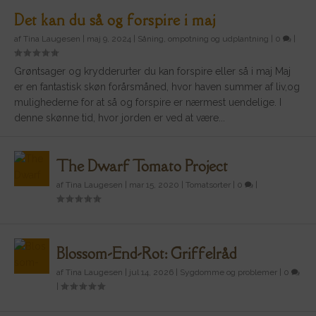
Det kan du så og forspire i maj
af
Tina Laugesen
|
maj 9, 2024
|
Såning, ompotning og udplantning
|
0
|
Grøntsager og krydderurter du kan forspire eller så i maj Maj
er en fantastisk skøn forårsmåned, hvor haven summer af liv,og
mulighederne for at så og forspire er nærmest uendelige. I
denne skønne tid, hvor jorden er ved at være...
The Dwarf Tomato Project
af
Tina Laugesen
|
mar 15, 2020
|
Tomatsorter
|
0
|
Blossom-End-Rot: Griffelråd
af
Tina Laugesen
|
jul 14, 2026
|
Sygdomme og problemer
|
0
|