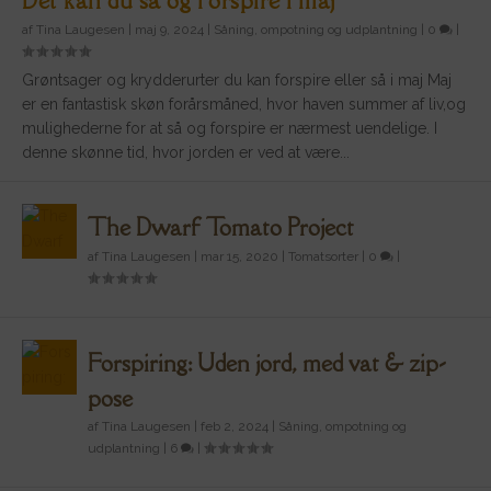
Det kan du så og forspire i maj
af
Tina Laugesen
|
maj 9, 2024
|
Såning, ompotning og udplantning
|
0
|
Grøntsager og krydderurter du kan forspire eller så i maj Maj
er en fantastisk skøn forårsmåned, hvor haven summer af liv,og
mulighederne for at så og forspire er nærmest uendelige. I
denne skønne tid, hvor jorden er ved at være...
The Dwarf Tomato Project
af
Tina Laugesen
|
mar 15, 2020
|
Tomatsorter
|
0
|
Forspiring: Uden jord, med vat & zip-
pose
af
Tina Laugesen
|
feb 2, 2024
|
Såning, ompotning og
udplantning
|
6
|