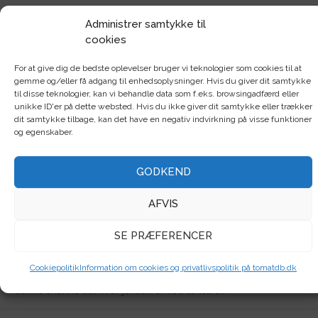
Saml dine noter om din tomatdyrkning
Administrer samtykke til
cookies
eet sted – smart, praktisk og nemt!
For at give dig de bedste oplevelser bruger vi teknologier som cookies til at
af
Tina Laugesen
|
mar 8, 2018
|
Tomatdatabasen
|
4
|
gemme og/eller få adgang til enhedsoplysninger. Hvis du giver dit samtykke
til disse teknologier, kan vi behandle data som f.eks. browsingadfærd eller
unikke ID'er på dette websted. Hvis du ikke giver dit samtykke eller trækker
dit samtykke tilbage, kan det have en negativ indvirkning på visse funktioner
og egenskaber.
ALLE
Top bedømt
GODKEND
Det kan du så og forspire i maj
AFVIS
af
Tina Laugesen
|
maj 9, 2024
|
Såning, ompotning og udplantning
|
0
|
SE PRÆFERENCER
Grøntsager og krydderurter du kan forspire eller så i maj Maj
er en fantastisk skøn forårsmåned, hvor haven summer af liv,og
Cookiepolitik
Information om cookies og privatlivspolitik på tomatdb.dk
mulighederne for at så og forspire er nærmest uendelige. I
denne skønne tid, hvor jorden er ved at være...