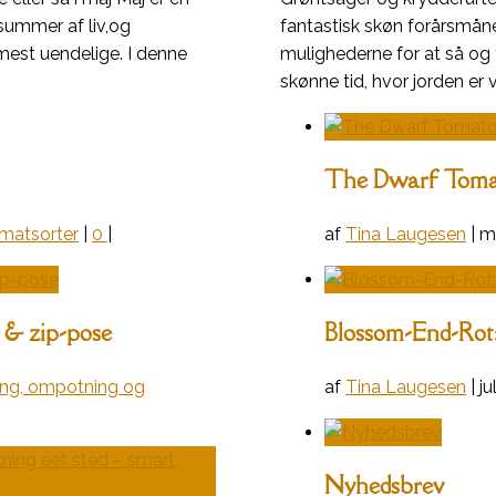
summer af liv,og
fantastisk skøn forårsmån
mest uendelige. I denne
mulighederne for at så og 
skønne tid, hvor jorden er 
The Dwarf Tomat
matsorter
|
0
|
af
Tina Laugesen
|
m
t & zip-pose
Blossom-End-Rot:
ing, ompotning og
af
Tina Laugesen
|
ju
Nyhedsbrev