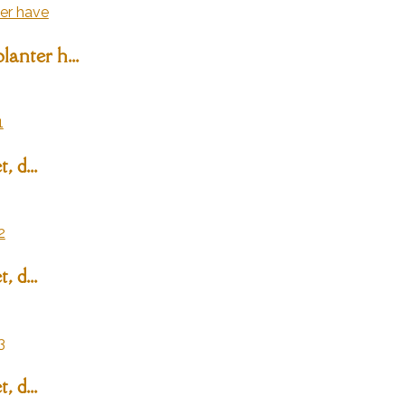
anter h...
, d...
, d...
, d...