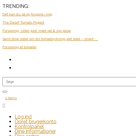
TRENDING:
Det kan du så og forspire i maj
The Dwarf Tomato Project
Forspiring: Uden jord, med vat & zip-pose
Saml dine noter om din tomatdyrkning eet sted – smart, ...
Forspiring af tomater
0 Items

Log ind
Opret brugerkonto
Kontrolpanel
Dine informationer