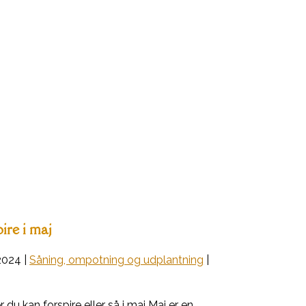
ire i maj
2024
|
Såning, ompotning og udplantning
|
du kan forspire eller så i maj Maj er en