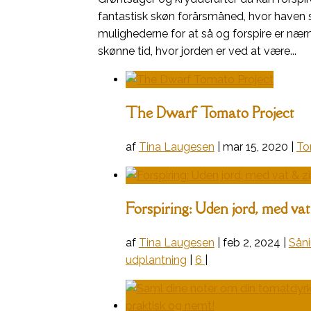
fantastisk skøn forårsmåned, hvor haven 
mulighederne for at så og forspire er nær
skønne tid, hvor jorden er ved at være...
The Dwarf Tomato Project
af
Tina Laugesen
|
mar 15, 2020
|
To
Forspiring: Uden jord, med va
af
Tina Laugesen
|
feb 2, 2024
|
Sån
udplantning
|
6
|