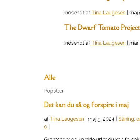
Indsendt af
Tina Laugesen
|
maj 
The Dwarf Tomato Project
Indsendt af
Tina Laugesen
|
mar 
Alle
Populær
Det kan du så og forspire i maj
af
Tina Laugesen
|
maj 9, 2024
|
Såning, 
0
|
Grøntsager og krydderurter du kan forspire 