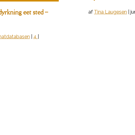
yrkning eet sted –
af
Tina Laugesen
|
ju
atdatabasen
|
4
|