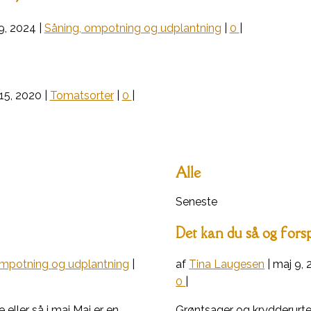
9, 2024
|
Såning, ompotning og udplantning
|
0
|
15, 2020
|
Tomatsorter
|
0
|
Alle
Seneste
Det kan du så og forsp
ompotning og udplantning
|
af
Tina Laugesen
|
maj 9, 
0
|
eller så i maj Maj er en
Grøntsager og krydderurter 