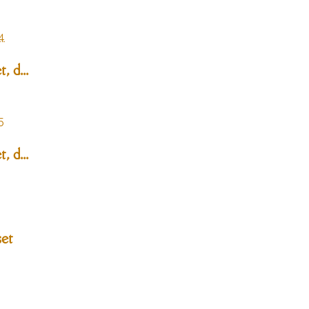
, d...
, d...
set