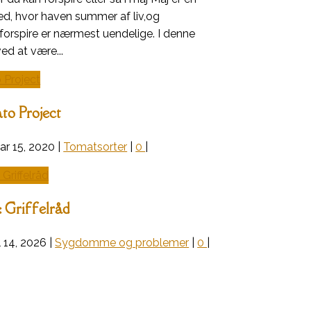
ed, hvor haven summer af liv,og
forspire er nærmest uendelige. I denne
ved at være...
o Project
ar 15, 2020
|
Tomatsorter
|
0
|
 Griffelråd
l 14, 2026
|
Sygdomme og problemer
|
0
|