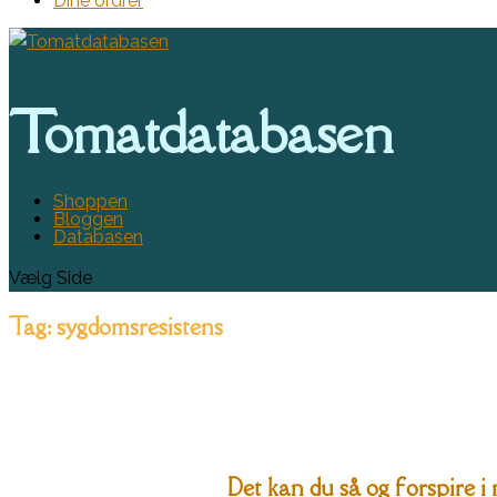
Dine ordrer
Tomatdatabasen
Shoppen
Bloggen
Databasen
Vælg Side
Tag:
sygdomsresistens
Det kan du så og forspire i