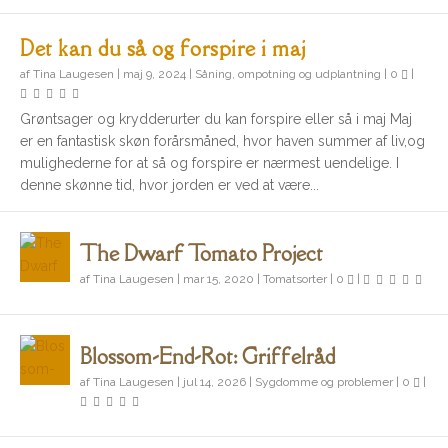
Det kan du så og forspire i maj
af
Tina Laugesen
|
maj 9, 2024
|
Såning, ompotning og udplantning
|
0
|
Grøntsager og krydderurter du kan forspire eller så i maj Maj
er en fantastisk skøn forårsmåned, hvor haven summer af liv,og
mulighederne for at så og forspire er nærmest uendelige. I
denne skønne tid, hvor jorden er ved at være...
The Dwarf Tomato Project
af
Tina Laugesen
|
mar 15, 2020
|
Tomatsorter
|
0
|
Blossom-End-Rot: Griffelråd
af
Tina Laugesen
|
jul 14, 2026
|
Sygdomme og problemer
|
0
|