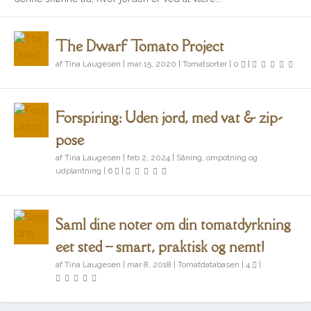
The Dwarf Tomato Project
af
Tina Laugesen
|
mar 15, 2020
|
Tomatsorter
|
0
|
Det kan du så og forspire i maj
The Dwarf Tomato Project
Forspiring: Uden jord, med vat & zip-
pose
af
Tina Laugesen
|
feb 2, 2024
|
Såning, ompotning og
udplantning
|
6
|
Saml dine noter om din tomatdyrkning
eet sted – smart, praktisk og nemt!
af
Tina Laugesen
|
mar 8, 2018
|
Tomatdatabasen
|
4
|