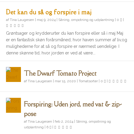
Det kan du så og forspire i maj
af
Tina Laugesen
|
maj 9, 2024
|
Såning, ompotning og udplantning
|
0
|
Grøntsager og krydderurter du kan forspire eller så i maj Maj
er en fantastisk skøn forårsmåned, hvor haven summer af liv,og
mulighederne for at så og forspire er nærmest uendelige. I
denne skønne tid, hvor jorden er ved at være...
The Dwarf Tomato Project
af
Tina Laugesen
|
mar 15, 2020
|
Tomatsorter
|
0
|
Forspiring: Uden jord, med vat & zip-
pose
af
Tina Laugesen
|
feb 2, 2024
|
Såning, ompotning og
udplantning
|
6
|