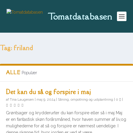
Tomatdatabasen
Tag:
friland
ALLE
Populær
Det kan du så og forspire i maj
af
Tina Laugesen
|
maj 9, 2024
|
Såning, ompotning og udplantning
|
0
|
Grøntsager og krydderurter du kan forspire eller så i maj Maj
er en fantastisk skøn forårsmåned, hvor haven summer af liv,og
mulighederne for at så og forspire er nærmest uendelige. I
denne skønne tid, hvor jorden er ved at være...