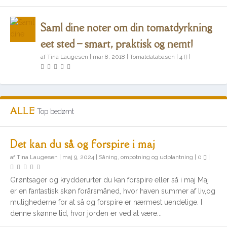
Saml dine noter om din tomatdyrkning
eet sted – smart, praktisk og nemt!
af
Tina Laugesen
|
mar 8, 2018
|
Tomatdatabasen
|
4
|
ALLE
Top bedømt
Det kan du så og forspire i maj
af
Tina Laugesen
|
maj 9, 2024
|
Såning, ompotning og udplantning
|
0
|
Grøntsager og krydderurter du kan forspire eller så i maj Maj
er en fantastisk skøn forårsmåned, hvor haven summer af liv,og
mulighederne for at så og forspire er nærmest uendelige. I
denne skønne tid, hvor jorden er ved at være...