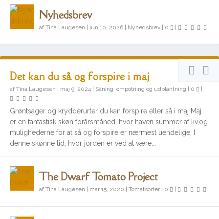
Nyhedsbrev
af
Tina Laugesen
|
jun 10, 2026
|
Nyhedsbrev
|
0
|
Det kan du så og forspire i maj
af
Tina Laugesen
|
maj 9, 2024
|
Såning, ompotning og udplantning
|
0
|
Grøntsager og krydderurter du kan forspire eller så i maj Maj
er en fantastisk skøn forårsmåned, hvor haven summer af liv,og
mulighederne for at så og forspire er nærmest uendelige. I
denne skønne tid, hvor jorden er ved at være...
The Dwarf Tomato Project
af
Tina Laugesen
|
mar 15, 2020
|
Tomatsorter
|
0
|