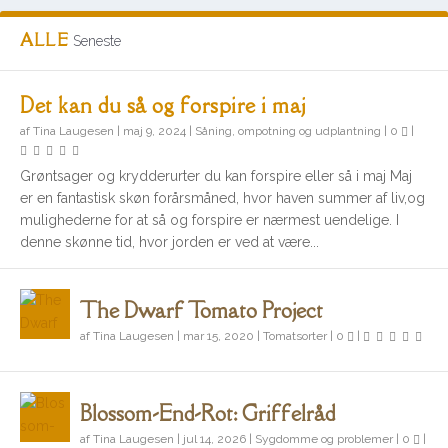
ALLE
Seneste
Det kan du så og forspire i maj
af
Tina Laugesen
|
maj 9, 2024
|
Såning, ompotning og udplantning
|
0
|
Grøntsager og krydderurter du kan forspire eller så i maj Maj
er en fantastisk skøn forårsmåned, hvor haven summer af liv,og
mulighederne for at så og forspire er nærmest uendelige. I
denne skønne tid, hvor jorden er ved at være...
The Dwarf Tomato Project
af
Tina Laugesen
|
mar 15, 2020
|
Tomatsorter
|
0
|
Blossom-End-Rot: Griffelråd
af
Tina Laugesen
|
jul 14, 2026
|
Sygdomme og problemer
|
0
|