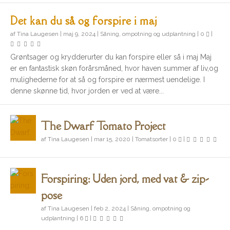
Det kan du så og forspire i maj
af
Tina Laugesen
|
maj 9, 2024
|
Såning, ompotning og udplantning
|
0
|
Grøntsager og krydderurter du kan forspire eller så i maj Maj
er en fantastisk skøn forårsmåned, hvor haven summer af liv,og
mulighederne for at så og forspire er nærmest uendelige. I
denne skønne tid, hvor jorden er ved at være...
The Dwarf Tomato Project
af
Tina Laugesen
|
mar 15, 2020
|
Tomatsorter
|
0
|
Forspiring: Uden jord, med vat & zip-
pose
af
Tina Laugesen
|
feb 2, 2024
|
Såning, ompotning og
udplantning
|
6
|