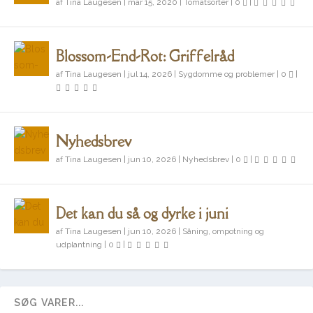
af
Tina Laugesen
|
mar 15, 2020
|
Tomatsorter
|
0
|
Blossom-End-Rot: Griffelråd
af
Tina Laugesen
|
jul 14, 2026
|
Sygdomme og problemer
|
0
|
Nyhedsbrev
af
Tina Laugesen
|
jun 10, 2026
|
Nyhedsbrev
|
0
|
Det kan du så og dyrke i juni
af
Tina Laugesen
|
jun 10, 2026
|
Såning, ompotning og
udplantning
|
0
|