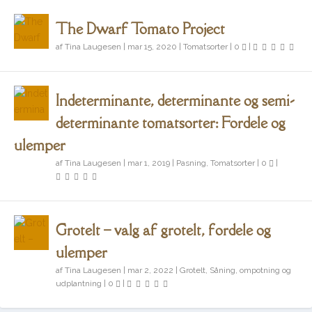
The Dwarf Tomato Project
af
Tina Laugesen
|
mar 15, 2020
|
Tomatsorter
|
0
|
Indeterminante, determinante og semi-
determinante tomatsorter: Fordele og
ulemper
af
Tina Laugesen
|
mar 1, 2019
|
Pasning
,
Tomatsorter
|
0
|
Grotelt – valg af grotelt, fordele og
ulemper
af
Tina Laugesen
|
mar 2, 2022
|
Grotelt
,
Såning, ompotning og
udplantning
|
0
|