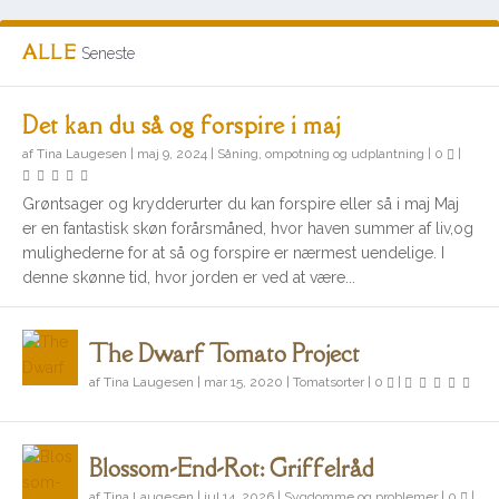
ALLE
Seneste
Det kan du så og forspire i maj
af
Tina Laugesen
|
maj 9, 2024
|
Såning, ompotning og udplantning
|
0
|
Grøntsager og krydderurter du kan forspire eller så i maj Maj
er en fantastisk skøn forårsmåned, hvor haven summer af liv,og
mulighederne for at så og forspire er nærmest uendelige. I
denne skønne tid, hvor jorden er ved at være...
The Dwarf Tomato Project
af
Tina Laugesen
|
mar 15, 2020
|
Tomatsorter
|
0
|
Blossom-End-Rot: Griffelråd
af
Tina Laugesen
|
jul 14, 2026
|
Sygdomme og problemer
|
0
|