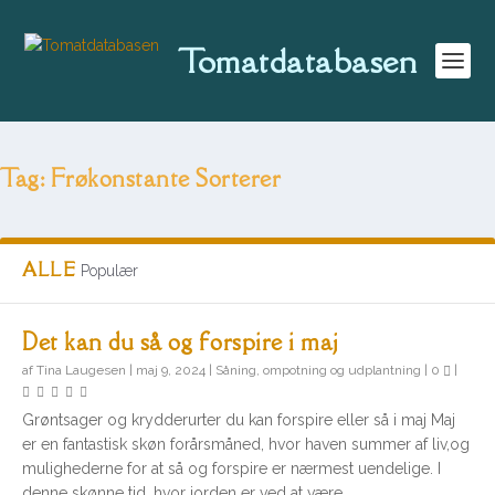
Tomatdatabasen
Tag:
Frøkonstante Sorterer
ALLE
Populær
Det kan du så og forspire i maj
af
Tina Laugesen
|
maj 9, 2024
|
Såning, ompotning og udplantning
|
0
|
Grøntsager og krydderurter du kan forspire eller så i maj Maj
er en fantastisk skøn forårsmåned, hvor haven summer af liv,og
mulighederne for at så og forspire er nærmest uendelige. I
denne skønne tid, hvor jorden er ved at være...