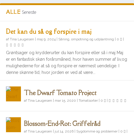
ALLE
Seneste
Det kan du så og forspire i maj
af
Tina Laugesen
|
maj 9, 2024
|
Såning, ompotning og udplantning
|
0
|
Grøntsager og krydderurter du kan forspire eller så i maj Maj
er en fantastisk skøn forårsmåned, hvor haven summer af liv,og
mulighederne for at så og forspire er nærmest uendelige. I
denne skønne tid, hvor jorden er ved at være...
The Dwarf Tomato Project
af
Tina Laugesen
|
mar 15, 2020
|
Tomatsorter
|
0
|
Blossom-End-Rot: Griffelråd
af
Tina Laugesen
|
jul 14, 2026
|
Sygdomme og problemer
|
0
|