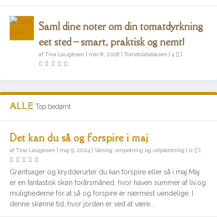
Saml dine noter om din tomatdyrkning
eet sted – smart, praktisk og nemt!
af
Tina Laugesen
|
mar 8, 2018
|
Tomatdatabasen
|
4
|
ALLE
Top bedømt
Det kan du så og forspire i maj
af
Tina Laugesen
|
maj 9, 2024
|
Såning, ompotning og udplantning
|
0
|
Grøntsager og krydderurter du kan forspire eller så i maj Maj
er en fantastisk skøn forårsmåned, hvor haven summer af liv,og
mulighederne for at så og forspire er nærmest uendelige. I
denne skønne tid, hvor jorden er ved at være...