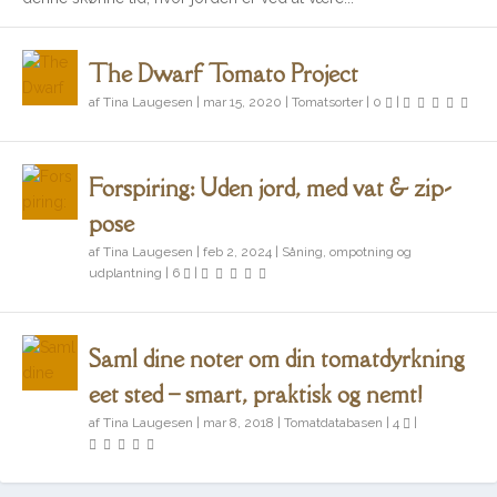
The Dwarf Tomato Project
af
Tina Laugesen
|
mar 15, 2020
|
Tomatsorter
|
0
|
Det kan du så og forspire i maj
The Dwarf Tomato Project
Forspiring: Uden jord, med vat & zip-
pose
af
Tina Laugesen
|
feb 2, 2024
|
Såning, ompotning og
udplantning
|
6
|
Saml dine noter om din tomatdyrkning
eet sted – smart, praktisk og nemt!
af
Tina Laugesen
|
mar 8, 2018
|
Tomatdatabasen
|
4
|