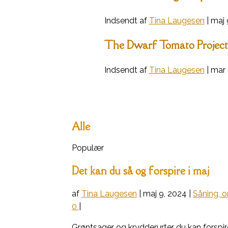
Indsendt af
Tina Laugesen
|
maj 
The Dwarf Tomato Project
Indsendt af
Tina Laugesen
|
mar 
Alle
Populær
Det kan du så og forspire i maj
af
Tina Laugesen
|
maj 9, 2024
|
Såning, 
0
|
Grøntsager og krydderurter du kan forspire 