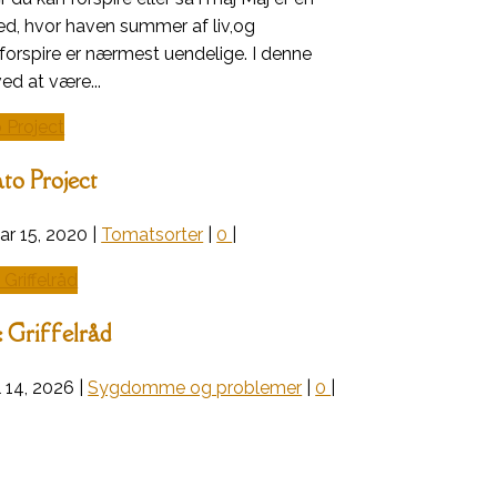
ed, hvor haven summer af liv,og
forspire er nærmest uendelige. I denne
ved at være...
o Project
ar 15, 2020
|
Tomatsorter
|
0
|
 Griffelråd
l 14, 2026
|
Sygdomme og problemer
|
0
|