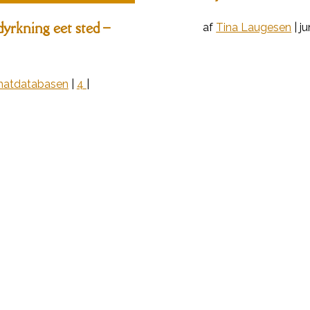
yrkning eet sted –
af
Tina Laugesen
|
ju
atdatabasen
|
4
|