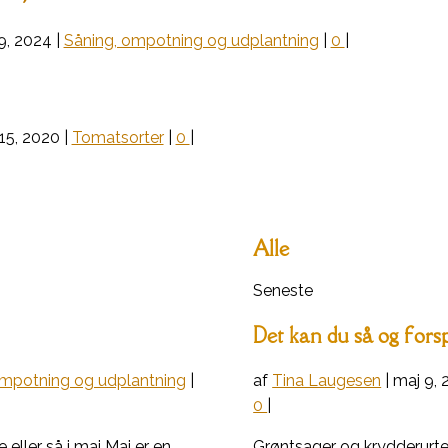
9, 2024
|
Såning, ompotning og udplantning
|
0
|
15, 2020
|
Tomatsorter
|
0
|
Alle
Seneste
Det kan du så og forsp
ompotning og udplantning
|
af
Tina Laugesen
|
maj 9, 
0
|
eller så i maj Maj er en
Grøntsager og krydderurter 