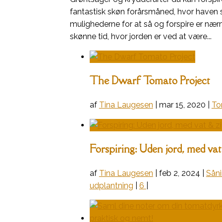
fantastisk skøn forårsmåned, hvor haven 
mulighederne for at så og forspire er nær
skønne tid, hvor jorden er ved at være...
The Dwarf Tomato Project
af
Tina Laugesen
|
mar 15, 2020
|
To
Forspiring: Uden jord, med va
af
Tina Laugesen
|
feb 2, 2024
|
Sån
udplantning
|
6
|