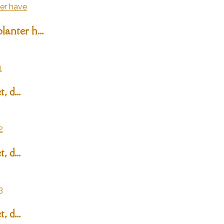
anter h...
, d...
, d...
, d...