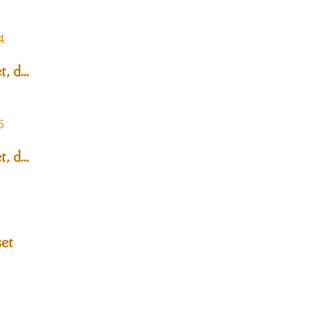
, d...
, d...
set