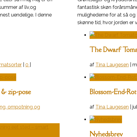
summer af liv,og
fantastisk skøn forårsmån
mest uendelige. I denne
mulighederne for at så og 
skønne tid, hvor jorden er 
The Dwarf Tomat
matsorter
|
0
|
af
Tina Laugesen
|
m
t & zip-pose
Blossom-End-Rot:
ing, ompotning og
af
Tina Laugesen
|
ju
Nyhedsbrev