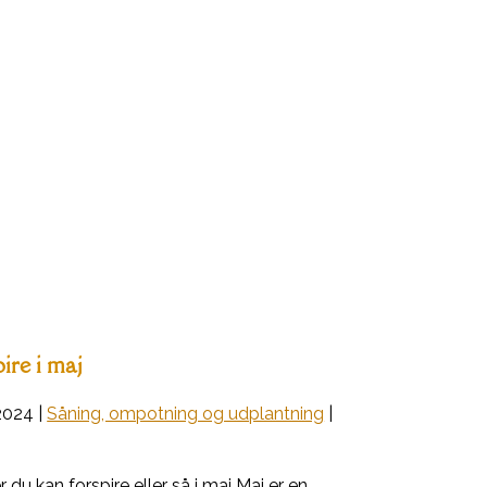
ire i maj
2024
|
Såning, ompotning og udplantning
|
du kan forspire eller så i maj Maj er en