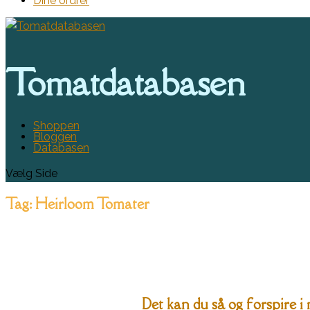
Dine ordrer
Tomatdatabasen
Shoppen
Bloggen
Databasen
Vælg Side
Tag:
Heirloom Tomater
Det kan du så og forspire i