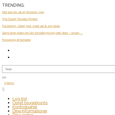
TRENDING:
Det kan du så og forspire i maj
The Dwarf Tomato Project
Forspiring: Uden jord, med vat & zip-pose
Saml dine noter om din tomatdyrkning eet sted – smart, ...
Forspiring af tomater
0 Items

Log ind
Opret brugerkonto
Kontrolpanel
Dine informationer