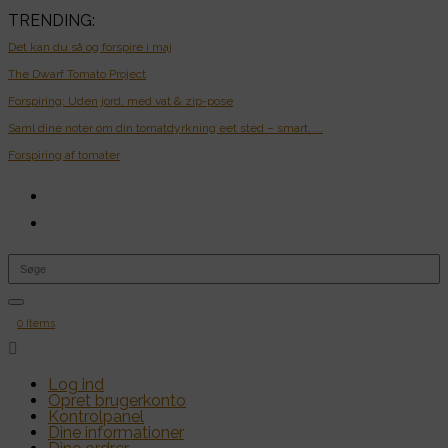
TRENDING:
Det kan du så og forspire i maj
The Dwarf Tomato Project
Forspiring: Uden jord, med vat & zip-pose
Saml dine noter om din tomatdyrkning eet sted – smart, ...
Forspiring af tomater
0 Items

Log ind
Opret brugerkonto
Kontrolpanel
Dine informationer