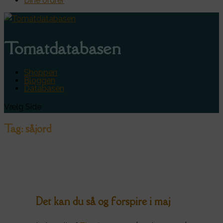
Dine ordrer
Tomatdatabasen
Shoppen
Bloggen
Databasen
Vælg Side
Tag:
såjord
Det kan du så og forspire i maj