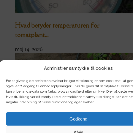
Hvad betyder temperaturen for
tomatplant...
maj 14, 2026
Administrer samtykke til cookies
For at give dig de bedste oplevelser bruger vi teknologier som cookies til at 
og/eller få adgang til enhedsoplysninger. Hvis du giver dit samtykke til disse t
kan vi behandle data som f.eks. browsingadfærd eller unikke ID'er på dette w
Hvis du ikke giver dit samtykke eller trækker dit samtykke tilbage, kan det h
negativ indvirkning på visse funktioner og egenskaber.
Godkend
Afvis