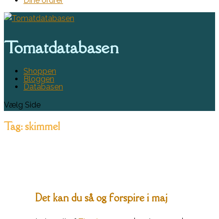
Dine ordrer
Tomatdatabasen
Shoppen
Bloggen
Databasen
Vælg Side
Tag:
skimmel
Det kan du så og forspire i maj