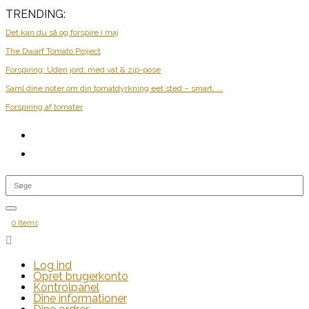
TRENDING:
Det kan du så og forspire i maj
The Dwarf Tomato Project
Forspiring: Uden jord, med vat & zip-pose
Saml dine noter om din tomatdyrkning eet sted – smart, ...
Forspiring af tomater
0 Items

Log ind
Opret brugerkonto
Kontrolpanel
Dine informationer